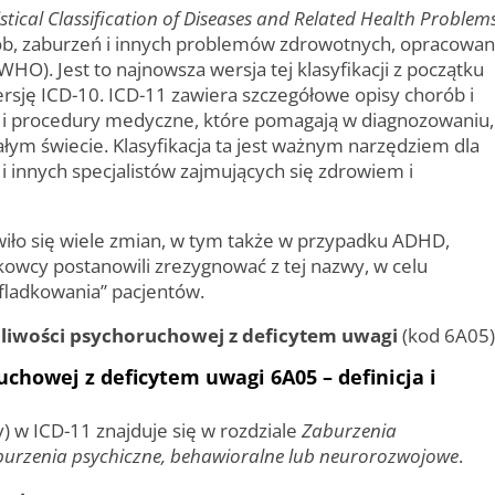
istical Classification of Diseases and Related Health Problem
ób, zaburzeń i innych problemów zdrowotnych, opracowa
HO). Jest to najnowsza wersja tej klasyfikacji z początku
rsję ICD-10. ICD-11 zawiera szczegółowe opisy chorób i
e i procedury medyczne, które pomagają w diagnozowaniu,
łym świecie. Klasyfikacja ta jest ważnym narzędziem dla
i innych specjalistów zajmujących się zdrowiem i
awiło się wiele zmian, w tym także w przypadku ADHD,
owcy postanowili zrezygnować z tej nazwy, w celu
ufladkowania” pacjentów.
liwości psychoruchowej z deficytem uwagi
(kod 6A05)
chowej z deficytem uwagi 6A05 – definicja i
) w ICD-11 znajduje się w rozdziale
Zaburzenia
urzenia psychiczne, behawioralne lub neurorozwojowe
.