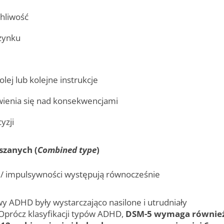
chliwość
zynku
lej lub kolejne instrukcje
wienia się nad konsekwencjami
yzji
zanych (
Combined type
)
i/ impulsywności występują równocześnie
y ADHD były wystarczająco nasilone i utrudniały
Oprócz klasyfikacji typów ADHD,
DSM-5 wymaga również