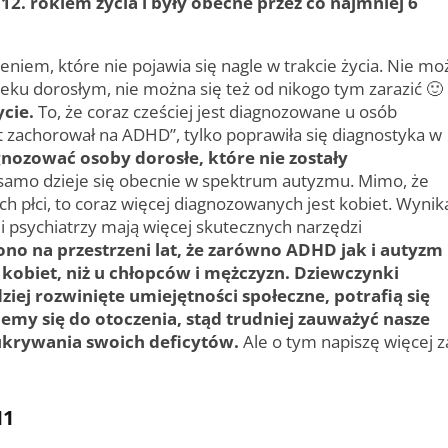
2. rokiem życia i były obecne przez co najmniej 6
eniem, które nie pojawia się nagle w trakcie życia. Nie mo
ku dorosłym, nie można się też od nikogo tym zarazić 🙂 
ycie.
To, że coraz cześciej jest diagnozowane u osób
at zachorował na ADHD”, tylko poprawiła się diagnostyka w
nozować osoby dorosłe, które nie zostały
samo dzieje się obecnie w spektrum autyzmu. Mimo, że
h płci, to coraz więcej diagnozowanych jest kobiet. Wynik
 i psychiatrzy mają więcej skutecznych narzędzi
no na przestrzeni lat, że zarówno ADHD jak i autyzm
i kobiet, niż u chłopców i mężczyzn. Dziewczynki
ziej rozwinięte umiejętności społeczne, potrafią się
emy się do otoczenia, stąd trudniej zauważyć nasze
ukrywania swoich deficytów.
Ale o tym napiszę więcej z
11