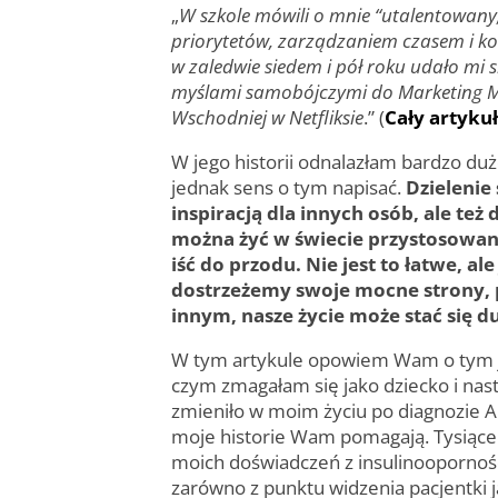
„
W szkole mówili o mnie “utalentowany
priorytetów, zarządzaniem czasem i kon
w zaledwie siedem i pół roku udało mi 
myślami samobójczymi do Marketing 
Wschodniej w Netfliksie
.” (
Cały artyku
W jego historii odnalazłam bardzo du
jednak sens o tym napisać.
Dzielenie
inspiracją dla innych osób, ale te
można żyć w świecie przystosowany
iść do przodu. Nie jest to łatwe, al
dostrzeżemy swoje mocne strony, 
innym, nasze życie może stać się d
W tym artykule opowiem Wam o tym j
czym zmagałam się jako dziecko i nastol
zmieniło w moim życiu po diagnozie A
moje historie Wam pomagają. Tysiące 
moich doświadczeń z insulinooporności
zarówno z punktu widzenia pacjentki ja