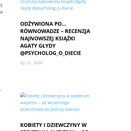
s
)
na
ODŻYWIONA PO…
RÓWNOWADZE – RECENZJA
NAJNOWSZEJ KSIĄŻKI
AGATY GŁYDY
@PSYCHOLOG_O_DIECIE
lip 21, 2026
.
KOBIETY I DZIEWCZYNY W