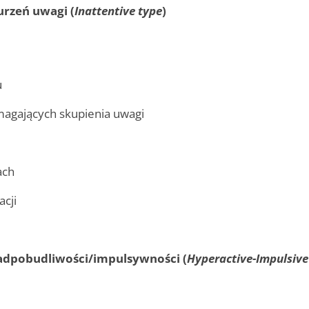
rzeń uwagi (
Inattentive type
)
u
agających skupienia uwagi
ach
acji
dpobudliwości/impulsywności (
Hyperactive-Impulsive