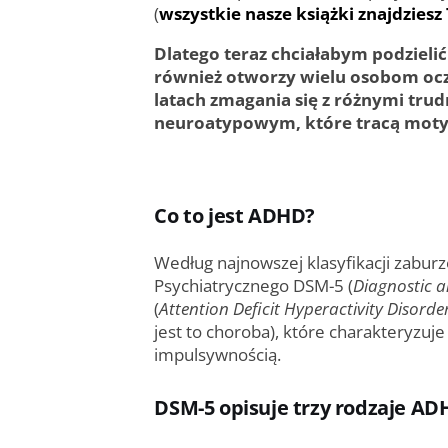
(
wszystkie nasze książki znajdziesz
Dlatego teraz chciałabym podzieli
również otworzy wielu osobom oc
latach zmagania się z różnymi tru
neuroatypowym, które tracą motywa
Co to jest ADHD?
Według najnowszej klasyfikacji zabu
Psychiatrycznego DSM-5 (
Diagnostic a
(
Attention Deficit Hyperactivity Disorde
jest to choroba), które charakteryzuj
impulsywnością.
DSM-5 opisuje trzy rodzaje A