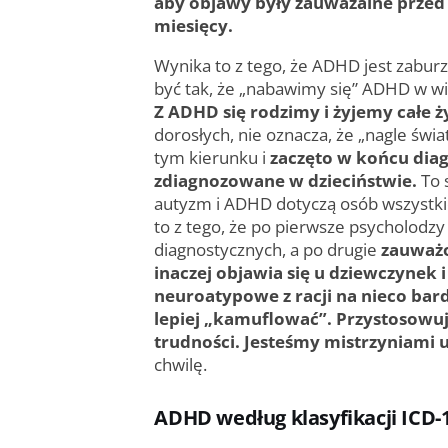
aby objawy były zauważalne przed 1
miesięcy.
Wynika to z tego, że ADHD jest zaburz
być tak, że „nabawimy się” ADHD w wie
Z ADHD się rodzimy i żyjemy całe ż
dorosłych, nie oznacza, że „nagle świ
tym kierunku i
zaczęto w końcu diag
zdiagnozowane w dzieciństwie.
To 
autyzm i ADHD dotyczą osób wszystkic
to z tego, że po pierwsze psycholodzy
diagnostycznych, a po drugie
zauważo
inaczej objawia się u dziewczynek 
neuroatypowe z racji na nieco bard
lepiej „kamuflować”.
Przystosowuj
trudności. Jesteśmy mistrzyniami 
chwilę.
ADHD według klasyfikacji ICD-