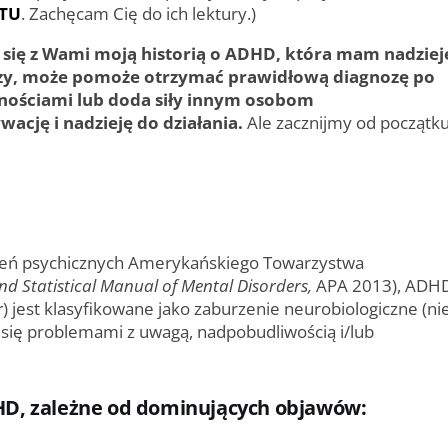
 TU
. Zachęcam Cię do ich lektury.)
ć się z Wami moją historią o ADHD, która mam nadziej
zy, może pomoże otrzymać prawidłową diagnozę po
dnościami lub doda siły innym osobom
cję i nadzieję do działania.
Ale zacznijmy od początk
rzeń psychicznych Amerykańskiego Towarzystwa
nd Statistical Manual of Mental Disorders,
APA 2013), ADH
r
) jest klasyfikowane jako zaburzenie neurobiologiczne (ni
e się problemami z uwagą, nadpobudliwością i/lub
DHD, zależne od dominujących objawów: