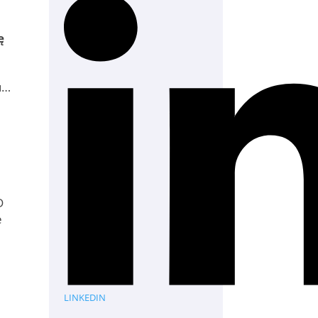
ę
u…
D
e
LINKEDIN