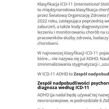
Klasyfikacja ICD-11 (
International Stat
to międzynarodowa klasyfikacja chor
przez Światową Organizację Zdrowia (W
2022 roku, zastępująca poprzednią we
zaburzeń, a także kody diagnostyczn
leczeniu i monitorowaniu chorób na ca
pracowników służby zdrowia, badaczy 
chorobami.
W najnowszej klasyfikacji ICD-11 poj
które… nie nazywa się już ADHD. Nauk
zminimalizowania stygmatyzacji i „sz
W ICD-11 ADHD to
Zespół nadpobud
Zespół nadpobudliwości psychoru
diagnoza według ICD-11
ADHD (ja nadal będę używać tej nazwy
neurorozwojowe
, w podrozdziale 6
Zab