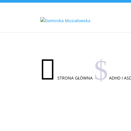

$
STRONA GŁÓWNA
ADHD I AS