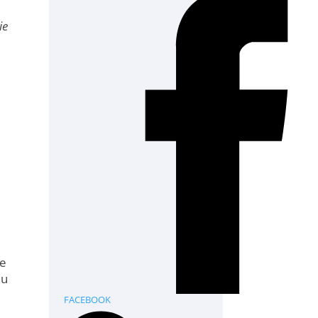
ie
że
iu
FACEBOOK