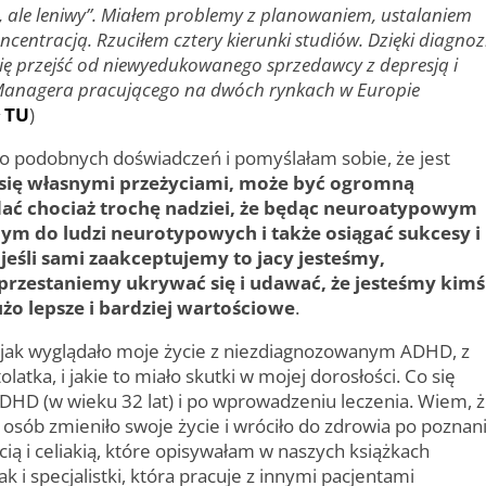
, ale leniwy”. Miałem problemy z planowaniem, ustalaniem
centracją. Rzuciłem cztery kierunki studiów. Dzięki diagnoz
się przejść od niewyedukowanego sprzedawcy z depresją i
Managera pracującego na dwóch rynkach w Europie
ł TU
)
żo podobnych doświadczeń i pomyślałam sobie, że jest
 się własnymi przeżyciami, może być ogromną
ż dać chociaż trochę nadziei, że będąc neuroatypowym
m do ludzi neurotypowych i także osiągać sukcesy i
e jeśli sami zaakceptujemy to jacy jesteśmy,
przestaniemy ukrywać się i udawać, że jesteśmy kimś
użo lepsze i bardziej wartościowe
.
ak wyglądało moje życie z niezdiagnozowanym ADHD, z
atka, i jakie to miało skutki w mojej dorosłości. Co się
DHD (w wieku 32 lat) i po wprowadzeniu leczenia. Wiem, 
osób zmieniło swoje życie i wróciło do zdrowia po poznan
ą i celiakią, które opisywałam w naszych książkach
k i specjalistki, która pracuje z innymi pacjentami