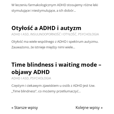
W leczeniu farmakologicznym ADHD stosujemy różne leki
stymulujące i niestymulujące, a ich dobór...
Otyłość a ADHD i autyzm
ADHD I ASD
,
INSULINOOPORNOŚĆ I OTYŁOŚĆ
,
PSYCHOLOGIA
Otyłość ma wiele wspólnego z ADHD i spektrum autyzmu.
Zauważono, że istnieje między nimi wiele...
Time blindness i waiting mode –
objawy ADHD
ADHD I ASD
,
PSYCHOLOGIA
Częstym i ciekawym zjawiskiem u osób z ADHD jest tzw.
„Time blindness”, co możemy przetłumaczyć...
« Starsze wpisy
Kolejne wpisy »