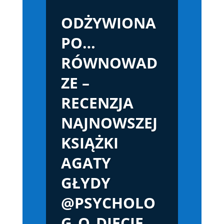
ODŻYWIONA
PO…
RÓWNOWAD
ZE –
RECENZJA
NAJNOWSZEJ
KSIĄŻKI
AGATY
GŁYDY
@PSYCHOLO
G_O_DIECIE