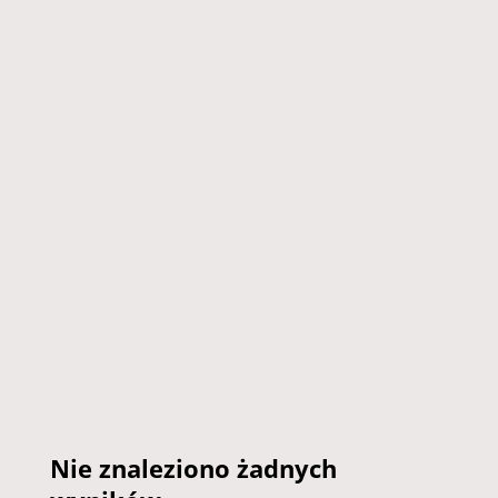
Ostatnio napisałam na moim Instagramie i fanpage'u
wpis na temat...
Nie znaleziono żadnych