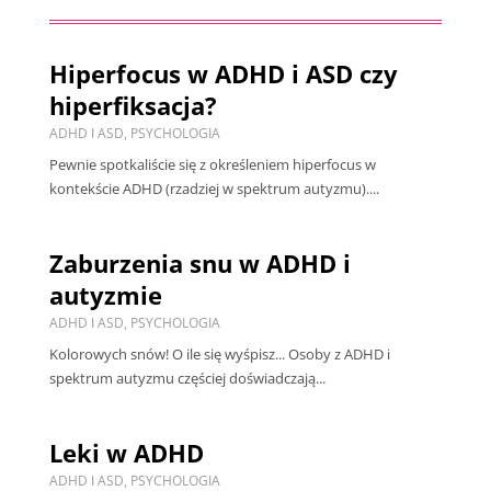
Hiperfocus w ADHD i ASD czy
hiperfiksacja?
ADHD I ASD
,
PSYCHOLOGIA
Pewnie spotkaliście się z określeniem hiperfocus w
kontekście ADHD (rzadziej w spektrum autyzmu)....
Zaburzenia snu w ADHD i
autyzmie
ADHD I ASD
,
PSYCHOLOGIA
Kolorowych snów! O ile się wyśpisz... Osoby z ADHD i
spektrum autyzmu częściej doświadczają...
Leki w ADHD
ADHD I ASD
,
PSYCHOLOGIA