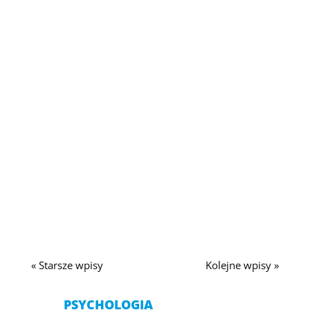
Depresja jest jednym z najczęstszych zaburzeń
psychicznych na...
« Starsze wpisy
Kolejne wpisy »
PSYCHOLOGIA