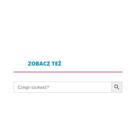
Zespół metaboliczny to współwystępujące i
wzajemnie powiązane...
ZOBACZ TEŻ
Search Button
Search
for: