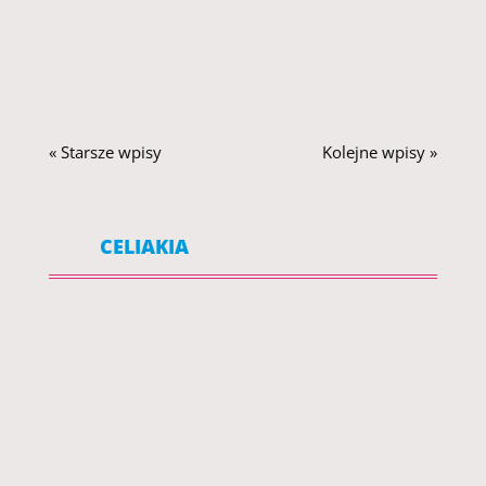
Depresja jest jednym z najczęstszych zaburzeń
psychicznych na...
« Starsze wpisy
Kolejne wpisy »
CELIAKIA