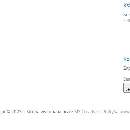
Ks
Kom
celi
Ko
Zap
Sea
Se
ght © 2023 |
Strona wykonana przez
MS.Creative
|
Polityka pryw