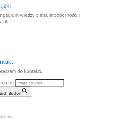
iążki
pedium wiedzy o insulinooporności i
aklii
ntakt
raszam do kontaktu!
rch for:
arch Button
atności