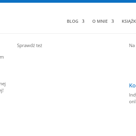
BLOG
O MNIE
KSIĄŻK
Sprawdź też
Na 
em
ą
nej
Ko
j!
Ind
onl