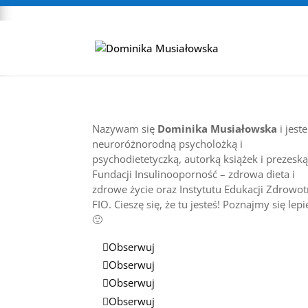
Nazywam się
Dominika Musiałowska
i jest
neuroróżnorodną psycholożką i
psychodietetyczką, autorką książek i prezesk
Fundacji Insulinooporność – zdrowa dieta i
zdrowe życie oraz Instytutu Edukacji Zdrowot
FIO. Cieszę się, że tu jesteś! Poznajmy się lepie
🙂
Obserwuj
Obserwuj
Obserwuj
Obserwuj