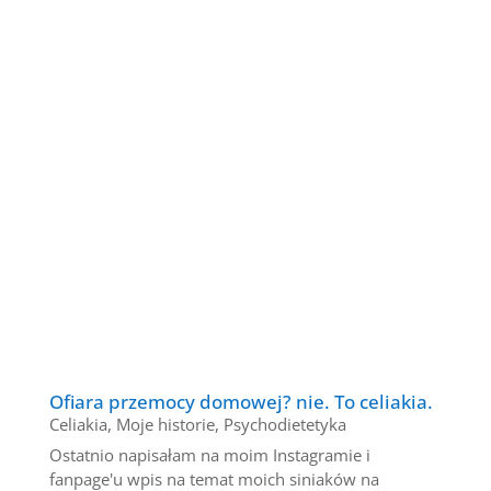
Celiakia, nazywana także chorobą trzewną, to
nieuleczalna choroba...
Ofiara przemocy domowej? nie. To celiakia.
Celiakia
,
Moje historie
,
Psychodietetyka
Ostatnio napisałam na moim Instagramie i
fanpage'u wpis na temat moich siniaków na