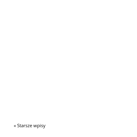
Padaczka, ADHD i spektrum autyzmu są ze sobą
mocno powiązane....
« Starsze wpisy