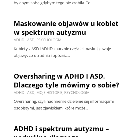
byłabym sobą gdybym tego nie zrobiła. To...
Maskowanie objawów u kobiet
w spektrum autyzmu
ADHD I ASD
,
PSYCHOLOGIA
Kobiety z ASD i ADHD znacznie częściej maskują swoje
objawy, co utrudnia i opóźnia...
Oversharing w ADHD I ASD.
Dlaczego tyle mówimy o sobie?
ADHD I ASD
,
MOJE HISTORIE
,
PSYCHOLOGIA
Oversharing, czyli nadmierne dzielenie się informacjami
osobistymi, jest zjawiskiem, które może...
ADHD i spektrum autyzmu –