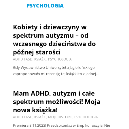
PSYCHOLOGIA
Kobiety i dziewczyny w
spektrum autyzmu – od
wczesnego dzieciństwa do
późnej starości
ADHD I ASD
,
KSIĄŻKI
,
PSYCHOLOGIA
Gdy Wydawnictwo Uniwersytetu Jagiellońskiego
zaproponowało mi recenzję tej książki to z jednej...
Mam ADHD, autyzm i całe
spektrum możliwości! Moja
nowa książka!
ADHD I ASD
,
KSIĄŻKI
,
MOJE HISTORIE
,
PSYCHOLOGIA
Premiera 8.11.2023! Przedsprzedaż w Empiku ruszyła! Nie