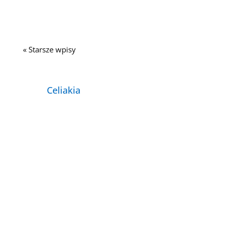
sobą mocno powiązane....
« Starsze wpisy
Celiakia