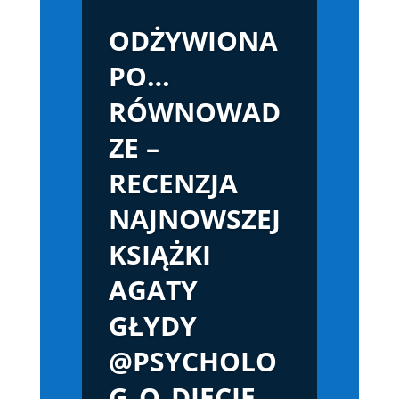
ODŻYWIONA
PO…
RÓWNOWAD
ZE –
RECENZJA
NAJNOWSZEJ
KSIĄŻKI
AGATY
GŁYDY
@PSYCHOLO
G_O_DIECIE