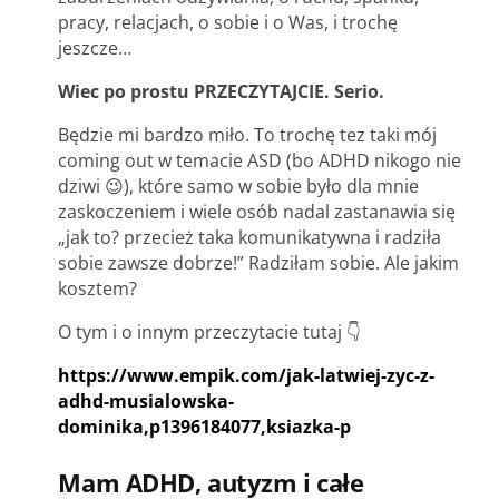
pracy, relacjach, o sobie i o Was, i trochę
jeszcze…
Wiec po prostu PRZECZYTAJCIE. Serio.
Będzie mi bardzo miło. T
o trochę tez taki mój
coming out w temacie ASD (bo ADHD nikogo nie
dziwi 😉
), które samo w sobie było dla mnie
zaskoczeniem i wiele osób nadal zastanawia się
„jak to? przecież taka komunikatywna i radziła
sobie zawsze dobrze!” Radziłam sobie. Ale jakim
kosztem?
O tym i o innym przeczytacie tutaj
👇
https://www.empik.com/jak-latwiej-zyc-z-
adhd-musialowska-
dominika,p1396184077,ksiazka-p
Mam ADHD, autyzm i całe