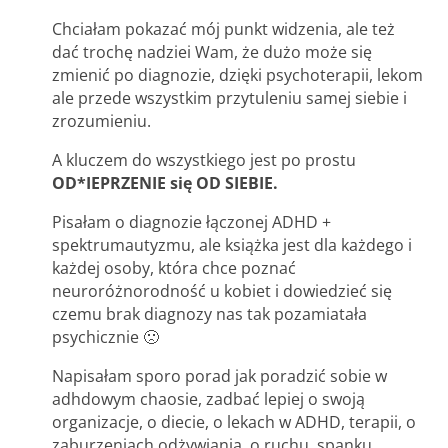
Chciałam pokazać mój punkt widzenia, ale też
dać trochę nadziei Wam, że dużo może się
zmienić po diagnozie, dzięki psychoterapii, lekom
ale przede wszystkim przytuleniu samej siebie i
zrozumieniu.
A kluczem do wszystkiego jest po prostu
OD*IEPRZENIE się OD SIEBIE.
Pisałam o diagnozie łączonej ADHD +
spektrumautyzmu, ale książka jest dla każdego i
każdej osoby, która chce poznać
neuroróżnorodność u kobiet i dowiedzieć się
czemu brak diagnozy nas tak pozamiatała
psychicznie 🙁
Napisałam sporo porad jak poradzić sobie w
adhdowym chaosie, zadbać lepiej o swoją
organizacje, o diecie, o lekach w ADHD, terapii, o
zaburzeniach odżywiania, o ruchu, spanku,