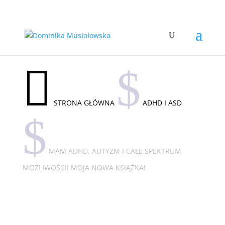

$
STRONA GŁÓWNA
ADHD I ASD
$
MAM ADHD, AUTYZM I CAŁE SPEKTRUM
MOŻLIWOŚCI! MOJA NOWA KSIĄŻKA!