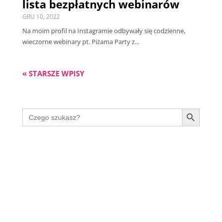
lista bezpłatnych webinarów
GRU 10, 2022
Na moim profil na Instagramie odbywały się codzienne,
wieczorne webinary pt. Piżama Party z...
« STARSZE WPISY
Search Button
Search
for: