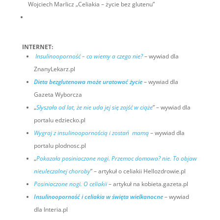
Wojciech Marlicz „Celiakia – życie bez glutenu”
INTERNET:
Insulinooporność – co wiemy a czego nie?
– wywiad dla
ZnanyLekarz.pl
Dieta bezglutenowa może uratować życie
– wywiad dla
Gazeta Wyborcza
„
Słyszała od lat, że nie uda jej się zajść w ciąże
” – wywiad dla
portalu edziecko.pl
Wygraj z insulinoopornością i zostań mamą
– wywiad dla
portalu plodnosc.pl
„
Pokazała posiniaczone nogi. Przemoc domowa? nie. To objaw
nieuleczalnej choroby
” – artykuł o celiakii Hellozdrowie.pl
Posiniaczone nogi. O celiakii
– artykuł na kobieta.gazeta.pl
Insulinooporność i celiakia w święta wielkanocne
– wywiad
dla Interia.pl