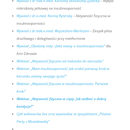
Wywiad z dr hab.n.med. Karoliną Skonieczną-Żydecką
– Wpływ
mikrobioty jelitowej na insulinooporność
Wywiad z dr.n.med. Kariną Ryterską
– Aktywność fizyczna w
insulinooporności
Wywiad z dr.hab.n.med. Wojciechem Marliczem
– Zespół jelita
drażliwego i dolegliwości przy metforminie
Wywiad „Obalamy mity i fake newsy o insulinooporności”
dla
Ann Zdrowie
Webinar „Aktywność fizyczna od maluszka do staruszka”
Webinar „Mam insulinooporność. Jak zrobić pierwszy krok w
kierunku zmiany swojego życia?”
Webinar „Aktywność fizyczna w insulinooporności. Pierwsze
kroki”
Webinar „Aktywność fizyczna w ciąży. Jak zadbać o dobrą
kondycje?”
Cykl webinarów live oraz wywiadów ze specjalistami „Piżama
Party z Musiałowską”