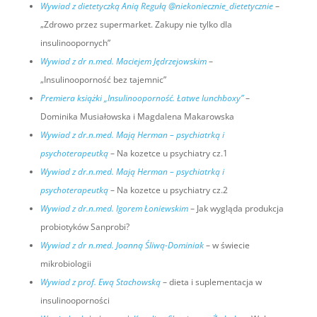
Wywiad z dietetyczką Anią Regułą @niekoniecznie_dietetycznie
–
„Zdrowo przez supermarket. Zakupy nie tylko dla
insulinoopornych”
Wywiad z dr n.med. Maciejem Jędrzejowskim
–
„Insulinooporność bez tajemnic”
Premiera książki „Insulinooporność. Łatwe lunchboxy”
–
Dominika Musiałowska i Magdalena Makarowska
Wywiad z dr.n.med. Mają Herman – psychiatrką i
psychoterapeutką
– Na kozetce u psychiatry cz.1
Wywiad z dr.n.med. Mają Herman – psychiatrką i
psychoterapeutką
– Na kozetce u psychiatry cz.2
Wywiad z dr.n.med. Igorem Łoniewskim
– Jak wygląda produkcja
probiotyków Sanprobi?
Wywiad z dr n.med. Joanną Śliwą-Dominiak
– w świecie
mikrobiologii
Wywiad z prof. Ewą Stachowską
– dieta i suplementacja w
insulinooporności