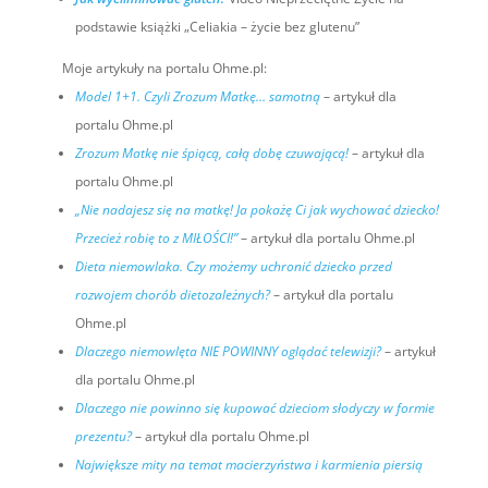
podstawie książki „Celiakia – życie bez glutenu”
Moje artykuły na portalu Ohme.pl:
Model 1+1. Czyli Zrozum Matkę… samotną
– artykuł dla
portalu Ohme.pl
Zrozum Matkę nie śpiącą, całą dobę czuwającą!
– artykuł dla
portalu Ohme.pl
„Nie nadajesz się na matkę! Ja pokażę Ci jak wychować dziecko!
Przecież robię to z MIŁOŚCI!”
– artykuł dla portalu Ohme.pl
Dieta niemowlaka. Czy możemy uchronić dziecko przed
rozwojem chorób dietozależnych?
– artykuł dla portalu
Ohme.pl
Dlaczego niemowlęta NIE POWINNY oglądać telewizji?
– artykuł
dla portalu Ohme.pl
Dlaczego nie powinno się kupować dzieciom słodyczy w formie
prezentu?
– artykuł dla portalu Ohme.pl
Największe mity na temat macierzyństwa i karmienia piersią