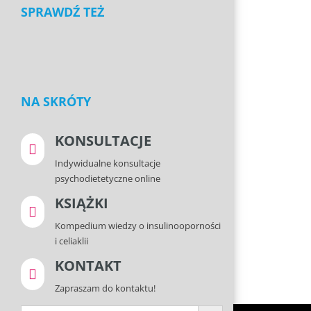
SPRAWDŹ TEŻ
NA SKRÓTY
KONSULTACJE

Indywidualne konsultacje
psychodietetyczne online
KSIĄŻKI

Kompedium wiedzy o insulinooporności
i celiaklii
KONTAKT

Zapraszam do kontaktu!
Search Button
Search