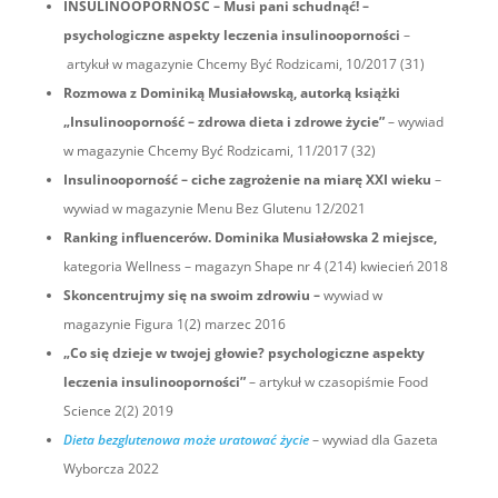
INSULINOOPORNOŚĆ – Musi pani schudnąć! –
psychologiczne aspekty leczenia insulinooporności
–
artykuł w magazynie Chcemy Być Rodzicami, 10/2017 (31)
Rozmowa z Dominiką Musiałowską, autorką książki
„Insulinooporność – zdrowa dieta i zdrowe życie”
– wywiad
w magazynie Chcemy Być Rodzicami, 11/2017 (32)
Insulinooporność – ciche zagrożenie na miarę XXI wieku
–
wywiad w magazynie Menu Bez Glutenu 12/2021
Ranking influencerów. Dominika Musiałowska 2 miejsce,
kategoria Wellness – magazyn Shape nr 4 (214) kwiecień 2018
Skoncentrujmy się na swoim zdrowiu –
wywiad w
magazynie Figura 1(2) marzec 2016
„Co się dzieje w twojej głowie? psychologiczne aspekty
leczenia insulinooporności”
– artykuł w czasopiśmie Food
Science 2(2) 2019
Dieta bezglutenowa może uratować życie
– wywiad dla Gazeta
Wyborcza 2022