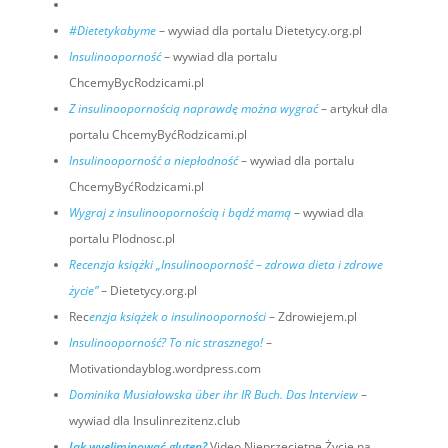
#Dietetykabyme
– wywiad dla portalu Dietetycy.org.pl
Insulinooporność
– wywiad dla portalu
ChcemyBycRodzicami.pl
Z insulinoopornością naprawdę można wygrać
– artykuł dla
portalu ChcemyByćRodzicami.pl
Insulinooporność a niepłodność
– wywiad dla portalu
ChcemyByćRodzicami.pl
Wygraj z insulinoopornością i bądź mamą
– wywiad dla
portalu Plodnosc.pl
Recenzja książki „Insulinooporność – zdrowa dieta i zdrowe
życie”
– Dietetycy.org.pl
Rec
enzja książek o insulinooporności
– Zdrowiejem.pl
Insulinooporność? To nic strasznego!
–
Motivationdayblog.wordpress.com
Dominika Musiałowska über ihr IR Buch. Das Interview
–
wywiad dla Insulinrezitenz.club
Jak wyeliminować gluten?
Video Nieprzeciętne Życie na