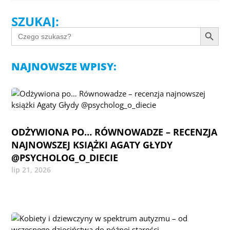
SZUKAJ:
Search Button
SEARCH
FOR:
NAJNOWSZE WPISY:
ODŻYWIONA PO… RÓWNOWADZE – RECENZJA
NAJNOWSZEJ KSIĄŻKI AGATY GŁYDY
@PSYCHOLOG_O_DIECIE
lip 21, 2026