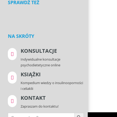
SPRAWDŹ TEŻ
NA SKRÓTY
KONSULTACJE

Indywidualne konsultacje
psychodietetyczne online
KSIĄŻKI

Kompedium wiedzy o insulinooporności
i celiaklii
KONTAKT

Zapraszam do kontaktu!
Search Button
Search