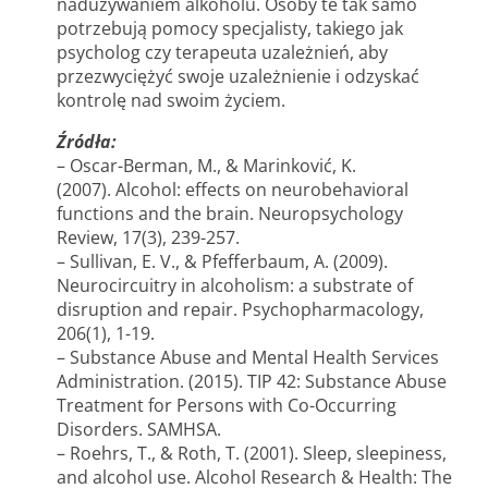
nadużywaniem alkoholu. Osoby te tak samo
potrzebują pomocy specjalisty, takiego jak
psycholog czy terapeuta uzależnień, aby
przezwyciężyć swoje uzależnienie i odzyskać
kontrolę nad swoim życiem.
Źródła:
– Oscar-Berman, M., & Marinković, K.
(2007). Alcohol: effects on neurobehavioral
functions and the brain. Neuropsychology
Review, 17(3), 239-257.
– Sullivan, E. V., & Pfefferbaum, A. (2009).
Neurocircuitry in alcoholism: a substrate of
disruption and repair. Psychopharmacology,
206(1), 1-19.
– Substance Abuse and Mental Health Services
Administration. (2015). TIP 42: Substance Abuse
Treatment for Persons with Co-Occurring
Disorders. SAMHSA.
– Roehrs, T., & Roth, T. (2001). Sleep, sleepiness,
and alcohol use. Alcohol Research & Health: The