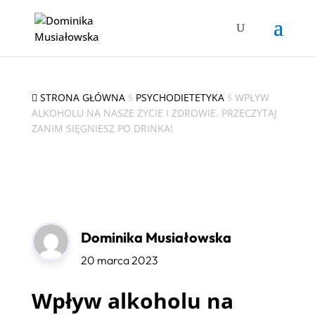
STRONA GŁÓWNA
PSYCHODIETETYKA
WPŁYW

$
$
ALKOHOLU NA NASZE ŻYCIE I ZDROWIE. PRZECZYTAJ
ZANIM SIĘGNIESZ PO DRINKA!
Dominika Musiałowska
20 marca 2023
Wpływ alkoholu na