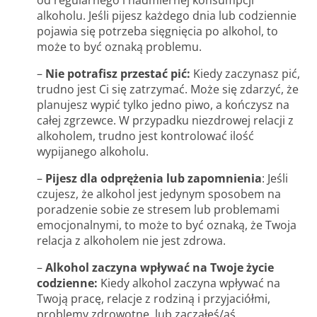
od regularnego i nadmiernej konsumpcji
alkoholu. Jeśli pijesz każdego dnia lub codziennie
pojawia się potrzeba sięgnięcia po alkohol, to
może to być oznaką problemu.
–
Nie potrafisz przestać pić:
Kiedy zaczynasz pić,
trudno jest Ci się zatrzymać. Może się zdarzyć, że
planujesz wypić tylko jedno piwo, a kończysz na
całej zgrzewce. W przypadku niezdrowej relacji z
alkoholem, trudno jest kontrolować ilość
wypijanego alkoholu.
–
Pijesz dla odprężenia lub zapomnienia
: Jeśli
czujesz, że alkohol jest jedynym sposobem na
poradzenie sobie ze stresem lub problemami
emocjonalnymi, to może to być oznaką, że Twoja
relacja z alkoholem nie jest zdrowa.
–
Alkohol zaczyna wpływać na Twoje życie
codzienne:
Kiedy alkohol zaczyna wpływać na
Twoją pracę, relacje z rodziną i przyjaciółmi,
problemy zdrowotne, lub zacząłeś/aś