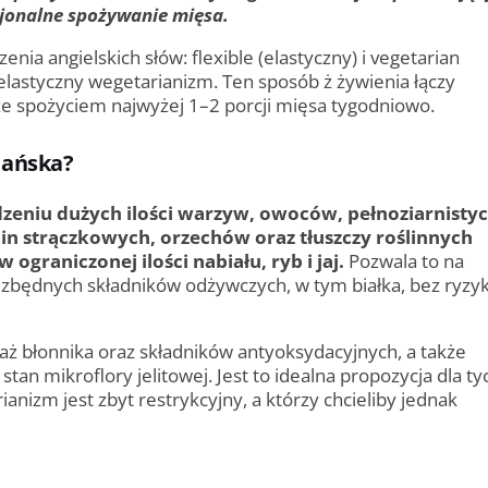
jonalne spożywanie mięsa.
enia angielskich słów: flexible (elastyczny) i vegetarian
elastyczny wegetarianizm. Ten sposób ż żywienia łączy
e spożyciem najwyżej 1–2 porcji mięsa tygodniowo.
iańska?
dzeniu dużych ilości warzyw, owoców, pełnoziarnisty
n strączkowych, orzechów oraz tłuszczy roślinnych
w ograniczonej ilości nabiału, ryb i jaj.
Pozwala to na
ezbędnych składników odżywczych, w tym białka, bez ryzy
ż błonnika oraz składników antyoksydacyjnych, a także
stan mikroflory jelitowej. Jest to idealna propozycja dla ty
ianizm jest zbyt restrykcyjny, a którzy chcieliby jednak