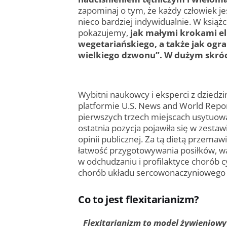
zapominaj o tym, że każdy człowiek jes
nieco bardziej indywidualnie. W książc
pokazujemy,
jak małymi krokami el
wegetariańskiego, a także jak ogra
wielkiego dzwonu”. W dużym skróci
Wybitni naukowcy i eksperci z dziedzi
platformie U.S. News and World Repor
pierwszych trzech miejscach usytuowa
ostatnia pozycja pojawiła się w zesta
opinii publicznej. Za tą dietą przema
łatwość przygotowywania posiłków, w
w odchudzaniu i profilaktyce chorób cy
chorób układu sercowo­naczyniowego
Co to jest flexitarianizm?
Flexitarianizm to model żywieniowy