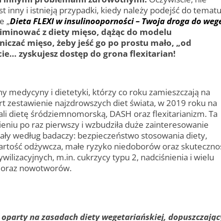
t inny i istnieją przypadki, kiedy należy podejść do temat
e „
Dieta FLEXI w insulinooporności – Twoja droga do weg
iminować z diety mięso, dążąc do modelu
niczać mięso, żeby jeść go po prostu mało, „od
e… zyskujesz dostęp do grona flexitarian!
ny medycyny i dietetyki, którzy co roku zamieszczają na
t zestawienie najzdrowszych diet świata, w 2019 roku na
li dietę śródziemnomorską, DASH oraz flexitarianizm. Ta
wieniu po raz pierwszy i wzbudziła duże zainteresowanie
wiały według badaczy: bezpieczeństwo stosowania diety,
artość odżywcza, małe ryzyko niedoborów oraz skuteczno
wilizacyjnych, m.in. cukrzycy typu 2, nadciśnienia i wielu
 oraz nowotworów.
 oparty na zasadach diety wegetariańskiej, dopuszczając