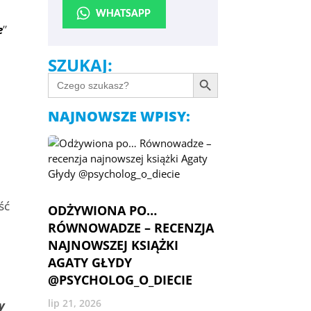
u
WHATSAPP
e
”
SZUKAJ:
Search Button
SEARCH
FOR:
NAJNOWSZE WPISY:
ść
ODŻYWIONA PO…
RÓWNOWADZE – RECENZJA
NAJNOWSZEJ KSIĄŻKI
AGATY GŁYDY
@PSYCHOLOG_O_DIECIE
lip 21, 2026
y