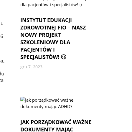
INSTYTUT EDUKACJI
lu
ZDROWOTNEJ FIO – NASZ
NOWY PROJEKT
16
SZKOLENIOWY DLA
PACJENTÓW I
SPECJALISTÓW! 🙂
a,
gru 7, 2023
du
ża
JAK PORZĄDKOWAĆ WAŻNE
DOKUMENTY MAJĄC