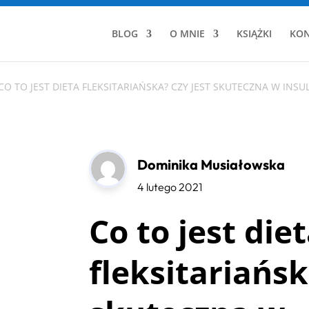
BLOG
O MNIE
KSIĄŻKI
KON
CO TO JEST DIETA FLEKSITARIAŃSKA? CZY JEST SKUTECZNA W INS
Dominika Musiałowska
4 lutego 2021
Co to jest die
fleksitariańsk