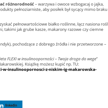
ować różnorodność
– warzywa i owoce wzbogacaj o jajka,
produkty pełnoziarniste, aby posiłek był sycący mimo braku
zyskać pełnowartościowe białko roślinne, łącz nasiona rośl
, takimi jak grube kasze, makarony razowe czy ciemne
indyk), pochodzące z dobrego źródła i nie­ przetworzone –
ieta FLEXI w insulinooporności – Twoja droga do wege
”
akarowskiej. Książkę możesz kupić np. TU:
i-w-insulinoopornosci-z-niskim-ig-makarowska-
p
linkedin