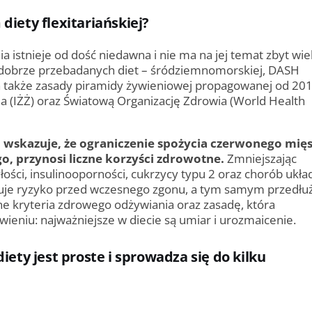
iety flexitariańskiej?
a istnieje od dość niedawna i nie ma na jej temat zbyt wie
 dobrze przebadanych diet – śródziemnomorskiej, DASH
a także zasady piramidy żywieniowej propagowanej od 20
ia (IŻŻ) oraz Światową Organizację Zdrowia (World Health
 wskazuje, że ograniczenie spożycia czerwonego mięs
, przynosi liczne korzyści zdrowotne.
Zmniejszając
ści, insulinooporności, cukrzycy typu 2 oraz chorób ukła
uje ryzyko przed­ wczesnego zgonu, a tym samym przedłu
ólne kryteria zdrowego odżywiania oraz zasadę, która
ieniu: najwa­żniejsze w diecie są umiar i urozmaicenie.
ety jest proste i sprowadza się do kilku