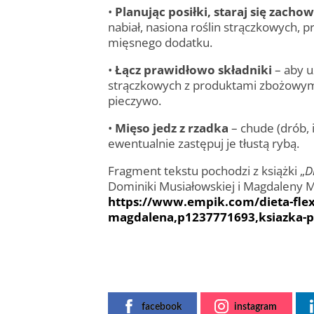
•
Planując posiłki, staraj się zach
nabiał, nasiona roślin strączkowych, 
mięsnego dodatku.
•
Łącz prawidłowo składniki
– aby u
strączkowych z produktami zbożowymi
pieczywo.
•
Mięso jedz z rzadka
– chude (drób, 
ewentualnie zastępuj je tłustą rybą.
Fragment tekstu pochodzi z książki „
D
Dominiki Musiałowskiej i Magdaleny M
https://www.empik.com/dieta-flex
magdalena,p1237771693,ksiazka-
facebook
instagram