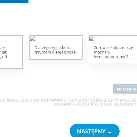
ie z
Dlaczego tyję, skoro
Zdrowe słodycze - czy
 Jak
trzymam dietę i ćwiczę?
można w
ę od
insulinoopornosci?
Następny
NIE MASZ CZASU NA AKTYWNOŚĆ FIZYCZNĄ? ZOBACZ CZYM MOŻESZ
ZASTĄPIĆ – CZYLI RUCH DLA ZABIEGAN
NASTĘPNY
→