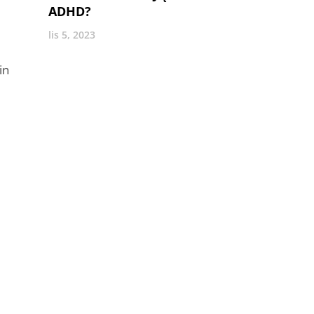
ADHD?
lis 5, 2023
in