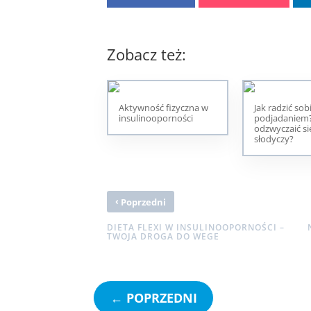
Zobacz też:
Aktywność fizyczna w
Jak radzić sob
insulinooporności
podjadaniem?
odzwyczaić si
słodyczy?
‹
Poprzedni
DIETA FLEXI W INSULINOOPORNOŚCI –
TWOJA DROGA DO WEGE
←
POPRZEDNI