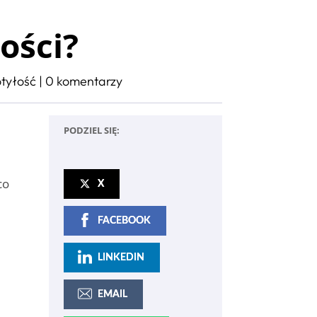
ości?
otyłość
|
0 komentarzy
PODZIEL SIĘ:
co
X
FACEBOOK
LINKEDIN
EMAIL