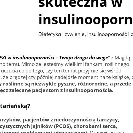
skuteczna w
insulinooporn
Dietetyka i żywienie
,
Insulinooporność i 
EXI w insulinooporności – Twoja droga do wege
” z Magdą
o temu. Mimo że jesteśmy wielkimi fankami roślinnego
czucia co do tego, czy ten temat przyjmie się wśród
, że prędzej czy później nadejdzie moment na tę książkę, 
y roślinne są niezwykle pyszne, różnorodne, a przede
ęcz zalecane pacjentom z insulinoopornością.
itariańską?
ukrzyków, pacjentów z niedoczynnością tarczycy,
cystycznych jajników (PCOS), chorobami serca,
ma innymi problemami zdrowotnymi.
Oczywiście, nie