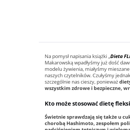
Na pomysł napisania książki „
Dieta FL
Makarowską wpadłyśmy już dość dawn
modelu żywienia, miałyśmy mieszane u
naszych czytelników. Czułyśmy jednak
szczególnie nas cieszy, ponieważ
diet
wszystkim zdrowe i bezpieczne, wr
Kto może stosować dietę fleks
Świetnie spraw­dzają się także u c
chorobą Hashimoto, zespołem poli
nadciśnieniem tętniczym i wielo