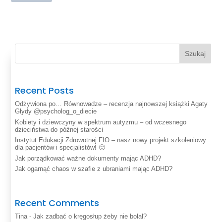
Szukaj
Recent Posts
Odżywiona po… Równowadze – recenzja najnowszej książki Agaty
Głydy @psycholog_o_diecie
Kobiety i dziewczyny w spektrum autyzmu – od wczesnego
dzieciństwa do późnej starości
Instytut Edukacji Zdrowotnej FIO – nasz nowy projekt szkoleniowy
dla pacjentów i specjalistów! 🙂
Jak porządkować ważne dokumenty mając ADHD?
Jak ogarnąć chaos w szafie z ubraniami mając ADHD?
Recent Comments
Tina
-
Jak zadbać o kręgosłup żeby nie bolał?