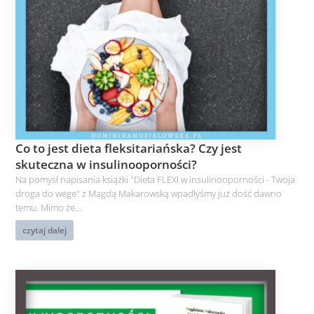
Co to jest dieta fleksitariańska? Czy jest
skuteczna w insulinooporności?
Na pomysł napisania książki "Dieta FLEXI w insulinooporności - Twoja
droga do wege" z Magdą Makarowską wpadłyśmy już dość dawno
temu. Mimo że...
czytaj dalej