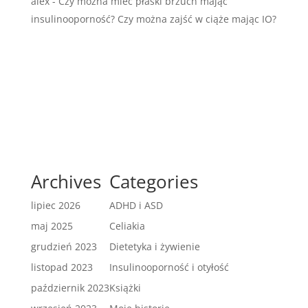
alex
-
Czy można mieć płaski brzuch mając
insulinooporność? Czy można zajść w ciąże mając IO?
Archives
Categories
lipiec 2026
ADHD i ASD
maj 2025
Celiakia
grudzień 2023
Dietetyka i żywienie
listopad 2023
Insulinooporność i otyłość
październik 2023
Książki