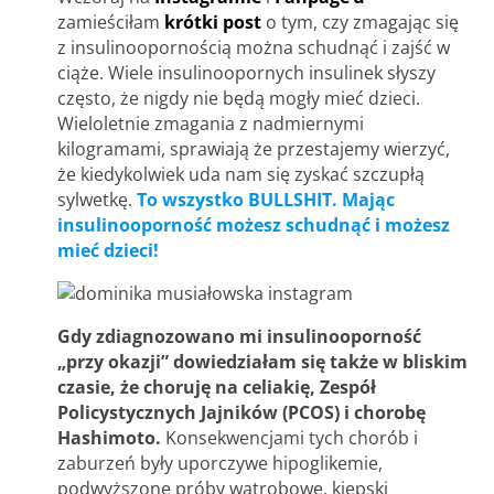
zamieściłam
krótki post
o tym, czy zmagając się
z insulinoopornością można schudnąć i zajść w
ciąże. Wiele insulinoopornych insulinek słyszy
często, że nigdy nie będą mogły mieć dzieci.
Wieloletnie zmagania z nadmiernymi
kilogramami, sprawiają że przestajemy wierzyć,
że kiedykolwiek uda nam się zyskać szczupłą
sylwetkę.
To wszystko BULLSHIT. Mając
insulinooporność możesz schudnąć i możesz
mieć dzieci!
Gdy zdiagnozowano mi insulinooporność
„przy okazji” dowiedziałam się także w bliskim
czasie, że choruję na celiakię, Zespół
Policystycznych Jajników (PCOS) i chorobę
Hashimoto.
Konsekwencjami tych chorób i
zaburzeń były uporczywe hipoglikemie,
podwyższone próby wątrobowe, kiepski