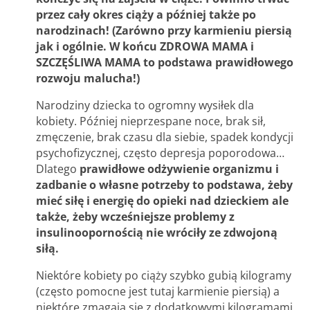
przez cały okres ciąży a później także po
narodzinach! (Zarówno przy karmieniu piersią
jak i ogólnie. W końcu ZDROWA MAMA i
SZCZĘŚLIWA MAMA to podstawa prawidłowego
rozwoju malucha!)
Narodziny dziecka to ogromny wysiłek dla
kobiety. Później nieprzespane noce, brak sił,
zmęczenie, brak czasu dla siebie, spadek kondycji
psychofizycznej, często depresja poporodowa…
Dlatego
prawidłowe odżywienie organizmu i
zadbanie o własne potrzeby to podstawa, żeby
mieć siłę i energię do opieki nad dzieckiem ale
także, żeby wcześniejsze problemy z
insulinoopornością nie wróciły ze zdwojoną
siłą.
Niektóre kobiety po ciąży szybko gubią kilogramy
(często pomocne jest tutaj karmienie piersią) a
niektóre zmagają się z dodatkowymi kilogramami