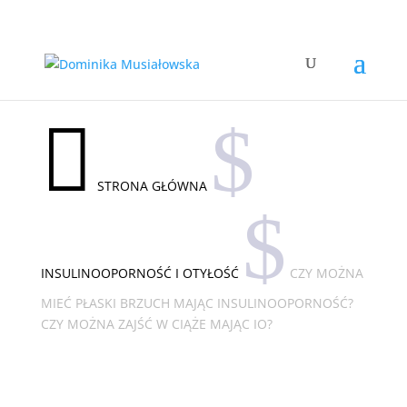

$
STRONA GŁÓWNA
$
INSULINOOPORNOŚĆ I OTYŁOŚĆ
CZY MOŻNA
MIEĆ PŁASKI BRZUCH MAJĄC INSULINOOPORNOŚĆ?
CZY MOŻNA ZAJŚĆ W CIĄŻE MAJĄC IO?