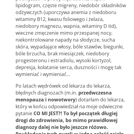
lipidogram, częste migreny, niedobór składników
odżywczych (uporczywa anemia z niedoboru
witaminy B12, kwasu foliowego i żelaza,
niedobory magnezu, wapnia, witaminy D itd),
wieczne zmęczenie mimo przespanej nocy,
niekontrolowane napady na słodycze, sucha
skóra, wypadające włosy, bóle stawów, biegunki,
bóle brzucha, brak miesiączek, niedobory
progesteronu i estradiolu, wysoki kortyzol,
depresja, kołatanie serca, duszności i mogę tak
wymieniać i wymieniać…
Po latach wędrówek od lekarza do lekarza,
błędnych diagnozach (m.in.
przedwczesna
menopauza i nowotwory
) dotarłam do lekarza,
który w końcu odpowiedział na moje odwieczne
pytanie
CO MI JEST?! To był początek długiej
drogi do zdrowienia, bo mimo prawidłowej
diagnozy dalej nie było jeszcze różowo.