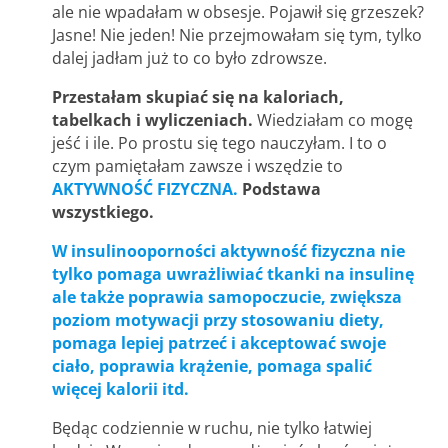
ale nie wpadałam w obsesje. Pojawił się grzeszek?
Jasne! Nie jeden! Nie przejmowałam się tym, tylko
dalej jadłam już to co było zdrowsze.
Przestałam skupiać się na kaloriach,
tabelkach i wyliczeniach.
Wiedziałam co mogę
jeść i ile. Po prostu się tego nauczyłam. I to o
czym pamiętałam zawsze i wszędzie to
AKTYWNOŚĆ FIZYCZNA.
Podstawa
wszystkiego.
W insulinooporności aktywność fizyczna nie
tylko pomaga uwrażliwiać tkanki na insulinę
ale także poprawia samopoczucie, zwiększa
poziom motywacji przy stosowaniu diety,
pomaga lepiej patrzeć i akceptować swoje
ciało, poprawia krążenie, pomaga spalić
więcej kalorii itd.
Będąc codziennie w ruchu, nie tylko łatwiej