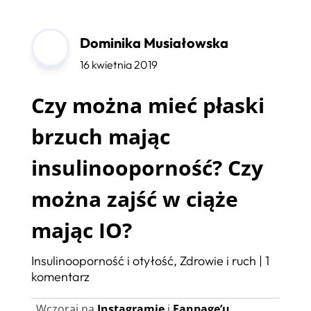
Dominika Musiałowska
16 kwietnia 2019
Czy można mieć płaski
brzuch mając
insulinooporność? Czy
można zajść w ciąże
mając IO?
Insulinooporność i otyłość
,
Zdrowie i ruch
|
1
komentarz
Wczoraj na
Instagramie
i
Fanpage’u