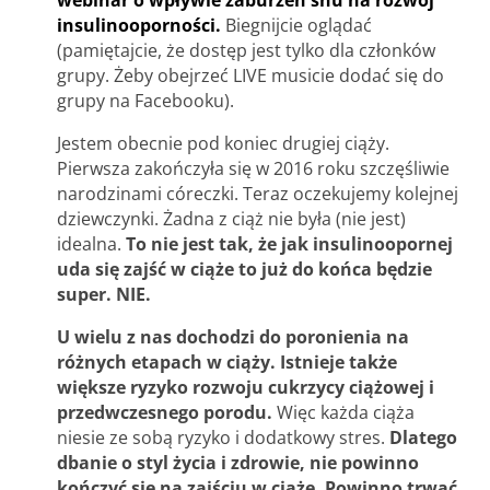
webinar o wpływie zaburzeń snu na rozwój
insulinooporności.
Biegnijcie oglądać
(pamiętajcie, że dostęp jest tylko dla członków
grupy. Żeby obejrzeć LIVE musicie dodać się do
grupy na Facebooku).
Jestem obecnie pod koniec drugiej ciąży.
Pierwsza zakończyła się w 2016 roku szczęśliwie
narodzinami córeczki. Teraz oczekujemy kolejnej
dziewczynki. Żadna z ciąż nie była (nie jest)
idealna.
To nie jest tak, że jak insulinoopornej
uda się zajść w ciąże to już do końca będzie
super. NIE.
U wielu z nas dochodzi do poronienia na
różnych etapach w ciąży.
Istnieje także
większe ryzyko rozwoju cukrzycy ciążowej i
przedwczesnego porodu.
Więc każda ciąża
niesie ze sobą ryzyko i dodatkowy stres.
Dlatego
dbanie o styl życia i zdrowie, nie powinno
kończyć się na zajściu w ciąże. Powinno trwać