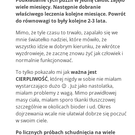
Poukładanie tych puzzli w jedną całość zajęło
wiele miesięcy. Następnie dobranie
właściwego leczenia kolejne miesiące. Powrót
do równowagi to były kolejne 2-3 lata.
Mimo, że tyle czasu to trwało, zapalało się we
mnie światełko nadziei, które mówiło, że
wszystko idzie w dobrym kierunku, że wkrótce
wyzdrowieje, że zacznę znowu żyć jak człowiek i
normalnie funkcjonować.
To tylko pokazało mi jak
ważna jest
CIERPLIWOŚĆ
, której nigdy w sobie nie miałam
wystarczająco dużo 😉 . Już jako nastolatka,
miałam problemy z wagą. Mimo prawidłowej
masy ciała, miałam sporo tkanki tłuszczowej
szczególnie w okolicach bioder i ud. Okres
dojrzewania wcale nie ułatwiał dobrze się poczuć
w swoim ciele.
Po licznych próbach schudnięcia na wiele