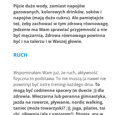
Pijcie dużo wody, zamiast napojów
gazowanych, kolorowych drinków, soków i
napojów (mają dużo cukru). Ale pamiętajcie
też, żeby zachować w tym zdrową równowagę.
Jedzenie ma Wam sprawiać przyjemność a nie
być męczarnią. Zdrowa równowaga powinna
być i na talerzu i w Waszej głowie.
RUCH
Wspominałam Wam już, że ruch, aktywność
fizyczna to podstawa. To nie muszą (a nawet nie
powinny) być ostre treningi każdego dnia.
To
mogą być codzienne spacery (w duecie ;)) dla
zdrowia. Wieczorna lub poranna gimnastyka,
jazda na rowerze, pływanie, nordic walking,
taniec (może towarzyski? ;)), joga, pilates, tai
chi, siłownia (ale z umiarem!), fitness, gra w