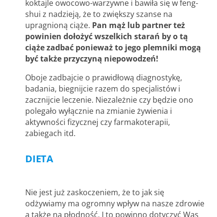
koktajle owocowo-warzywne i bawiła się w feng-
shui z nadzieją, że to zwiększy szanse na
upragnioną ciąże.
Pan mąż lub partner też
powinien dołożyć wszelkich starań by o tą
ciąże zadbać ponieważ to jego plemniki mogą
być także przyczyną niepowodzeń!
Oboje zadbajcie o prawidłową diagnostykę,
badania, biegnijcie razem do specjalistów i
zacznijcie leczenie. Niezależnie czy będzie ono
polegało wyłącznie na zmianie żywienia i
aktywności fizycznej czy farmakoterapii,
zabiegach itd.
DIETA
Nie jest już zaskoczeniem, że to jak się
odżywiamy ma ogromny wpływ na nasze zdrowie
a także na płodność. I to powinno dotyczyć Was