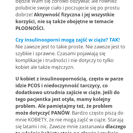
będzie Wam się zdrowo odżywiać ale również
polubicie swoje ciało i poczujecie się po prostu
dobrze!
Aktywność fizyczna i jej wszystkie
korzyści, nie są także obojętne w temacie
PŁODNOŚCI.
Czy insulinooporni mogą zajść w ciąże? TAK!
Nie zawsze jest to takie proste. Nie zawsze jest to
szybkie i sprawne. Czasami pojawiają się
komplikacje i trudności i nie dotyczy to tylko
kobiet ale także mężczyzn.
U kobiet z insulinoopornością, często w parze
idzie PCOS i niedoczynność tarczycy, co
dodatkowo utrudnia zajście w ciąże.
Jeśli do
tego pacjentka jest otyła, mamy kolejny
problem.
Ale pamiętajmy też, że problem
może dotyczyć PANÓW
. Bardzo często piszą do
mnie KOBIETY, że nie mogą zajść w ciąże. Starają
się latami i nic. Zawsze mnie zastanawia
dlaczego