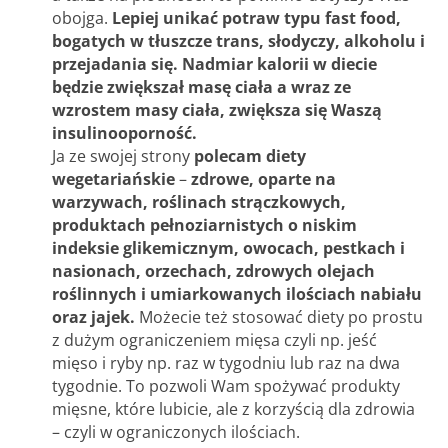
obojga.
Lepiej unikać potraw typu fast food,
bogatych w tłuszcze trans, słodyczy, alkoholu i
przejadania się.
Nadmiar kalorii w diecie
będzie zwiększał masę ciała a wraz ze
wzrostem masy ciała, zwiększa się Waszą
insulinooporność.
Ja ze swojej strony
polecam diety
wegetariańskie
–
zdrowe, oparte na
warzywach, roślinach strączkowych,
produktach pełnoziarnistych o niskim
indeksie glikemicznym, owocach, pestkach i
nasionach, orzechach, zdrowych olejach
roślinnych i umiarkowanych ilościach nabiału
oraz jajek.
Możecie też stosować diety po prostu
z dużym ograniczeniem mięsa czyli np. jeść
mięso i ryby np. raz w tygodniu lub raz na dwa
tygodnie. To pozwoli Wam spożywać produkty
mięsne, które lubicie, ale z korzyścią dla zdrowia
– czyli w ograniczonych ilościach.