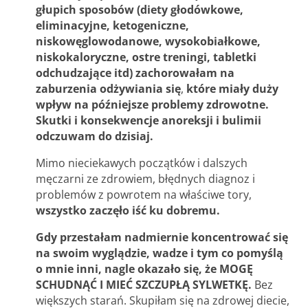
głupich sposobów (diety głodówkowe,
eliminacyjne, ketogeniczne,
niskowęglowodanowe, wysokobiałkowe,
niskokaloryczne, ostre treningi, tabletki
odchudzające itd) zachorowałam na
zaburzenia odżywiania się
,
które miały duży
wpływ na późniejsze problemy zdrowotne.
Skutki i konsekwencje anoreksji i bulimii
odczuwam do dzisiaj.
Mimo nieciekawych początków i dalszych
męczarni ze zdrowiem, błędnych diagnoz i
problemów z powrotem na właściwe tory,
wszystko zaczęło iść ku dobremu.
Gdy przestałam nadmiernie koncentrować się
na swoim wyglądzie, wadze i tym co pomyślą
o mnie inni, nagle okazało się, że MOGĘ
SCHUDNĄĆ I MIEĆ SZCZUPŁĄ SYLWETKĘ.
Bez
większych starań. Skupiłam się na zdrowej diecie,