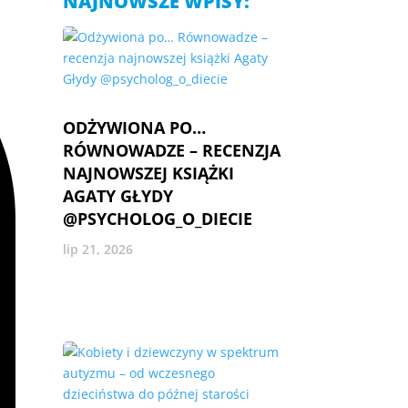
NAJNOWSZE WPISY:
ODŻYWIONA PO…
RÓWNOWADZE – RECENZJA
NAJNOWSZEJ KSIĄŻKI
AGATY GŁYDY
@PSYCHOLOG_O_DIECIE
lip 21, 2026