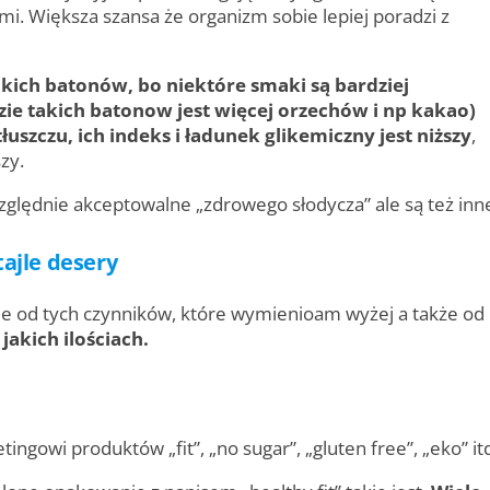
i. Większa szansa że organizm sobie lepiej poradzi z
akich batonów, bo niektóre smaki są bardziej
ie takich batonow jest więcej orzechów i np kakao)
łuszczu, ich indeks i ładunek glikemiczny jest niższy
,
zy.
względnie akceptowalne „zdrowego słodycza” ale są też inn
tajle desery
ie od tych czynników, które wymienioam wyżej a także od
 jakich ilościach.
ngowi produktów „fit”, „no sugar”, „gluten free”, „eko” it