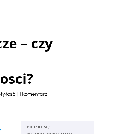
ze – czy
osci?
otyłość
|
1 komentarz
PODZIEL SIĘ:
y