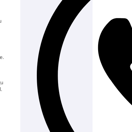
u
e.
gu
.