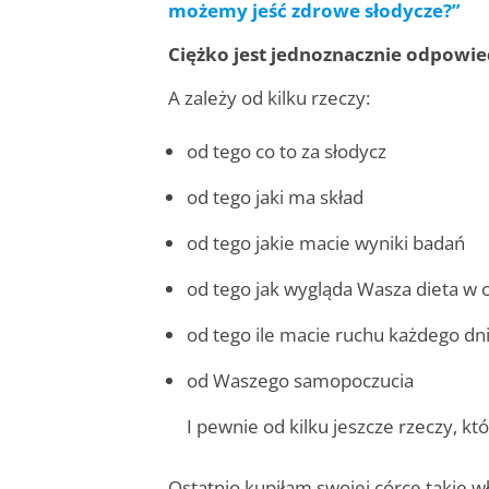
możemy jeść zdrowe słodycze?”
Ciężko jest jednoznacznie odpowied
A zależy od kilku rzeczy:
od tego co to za słodycz
od tego jaki ma skład
od tego jakie macie wyniki badań
od tego jak wygląda Wasza dieta w c
od tego ile macie ruchu każdego dn
od Waszego samopoczucia
I pewnie od kilku jeszcze rzeczy, k
Ostatnio kupiłam swojej córce takie 