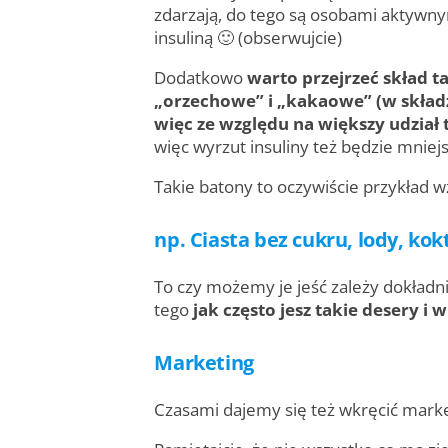
zdarzają, do tego są osobami aktywnym
insuliną 🙂 (obserwujcie)
Dodatkowo
warto przejrzeć skład t
„orzechowe” i „kakaowe” (w składz
więc ze względu na większy udział t
więc wyrzut insuliny też będzie mniejs
Takie batony to oczywiście przykład 
np. Ciasta bez cukru, lody, kok
To czy możemy je jeść zależy dokładn
tego
jak często jesz takie desery i w
Marketing
Czasami dajemy się też wkręcić marketi