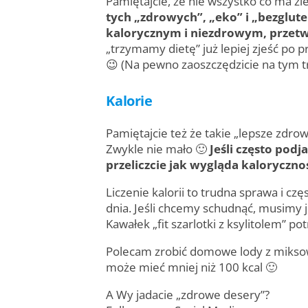
Pamiętajcie, że nie wszystko co ma zi
tych „zdrowych”, „eko” i „bezglut
kalorycznym i niezdrowym, przet
„trzymamy dietę” już lepiej zjeść po 
😉 (Na pewno zaoszczędzicie na tym tr
Kalorie
Pamiętajcie też że takie „lepsze zdrow
Zwykle nie mało 🙂
Jeśli często podj
przeliczcie jak wygląda kaloryczno
Liczenie kalorii to trudna sprawa i cz
dnia. Jeśli chcemy schudnąć, musimy 
Kawałek „fit szarlotki z ksylitolem” pot
Polecam zrobić domowe lody z miksow
może mieć mniej niż 100 kcal 🙂
A Wy jadacie „zdrowe desery”?