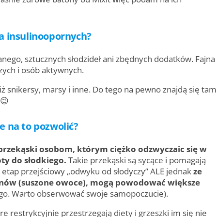
la insulinoopornych?
nego, sztucznych słodzideł ani zbędnych dodatków. Fajna
szych i osób aktywnych.
ż snikersy, marsy i inne. Do tego na pewno znajdą się tam
 😉
e na to pozwolić?
przekąski osobom, którym ciężko odzwyczaic się w
oty do słodkiego.
Takie przekąski są sycące i pomagają
ki etap przejściowy „odwyku od słodyczy” ALE jednak
ze
anów (suszone owoce), mogą powodować większe
dego. Warto obserwować swoje samopoczucie).
e restrykcyjnie przestrzegają diety i grzeszki im się nie