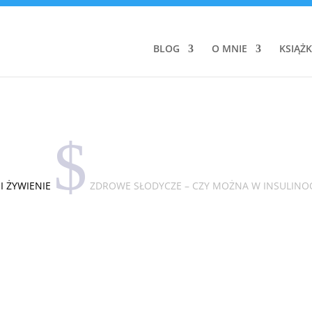
BLOG
O MNIE
KSIĄŻK
$
I ŻYWIENIE
ZDROWE SŁODYCZE – CZY MOŻNA W INSULIN