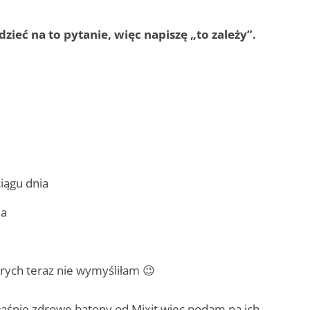
zieć na to pytanie, więc napiszę „to zależy”.
iągu dnia
ia
tórych teraz nie wymyśliłam 😉
właśnie zdrowe batony od Mixit więc podam na ich