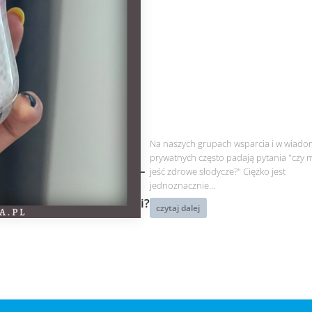
Na naszych grupach wsparcia i w wiado
prywatnych często padają pytania "czy
Zdrowe słodycze –
jeść zdrowe słodycze?" Ciężko jest
czy można w
jednoznacznie...
insulinoopornosci?
czytaj dalej