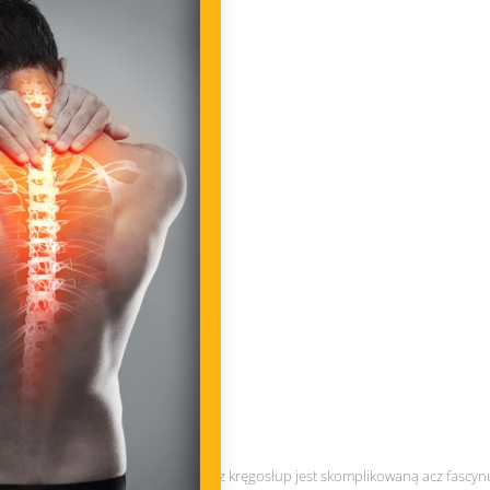
Jak zadbać o
Nasz kręgosłup jest skomplikowaną acz fascyn