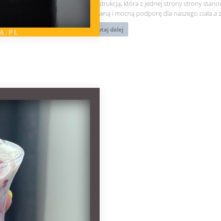
kręgosłup
konstrukcją, która z jednej strony strony stano
żeby nie
sztywną i mocną podporę dla naszego ciała a z.
bolał?
czytaj dalej