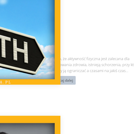
Kiedy
Mimo, że aktywność fizyczna jest zalecana dla
aktywność
zachowania zdrowia, istnieją schorzenia, przy k
fizyczna
należy ją ograniczać a czasami na jakiś czas...
szkodzi?
czytaj dalej