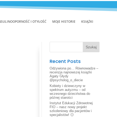
NSULINOOPORNOŚĆ I OTYŁOŚĆ
MOJE HISTORIE
KSIĄŻKI
Szukaj
Recent Posts
Odżywiona po… Równowadze –
recenzja najnowszej książki
Agaty Głydy
@psycholog_o_diecie
Kobiety i dziewczyny w
spektrum autyzmu – od
wczesnego dzieciństwa do
późnej starości
Instytut Edukacji Zdrowotnej
FIO – nasz nowy projekt
szkoleniowy dla pacjentów i
specjalistów! 🙂