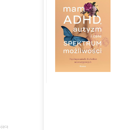
ującą