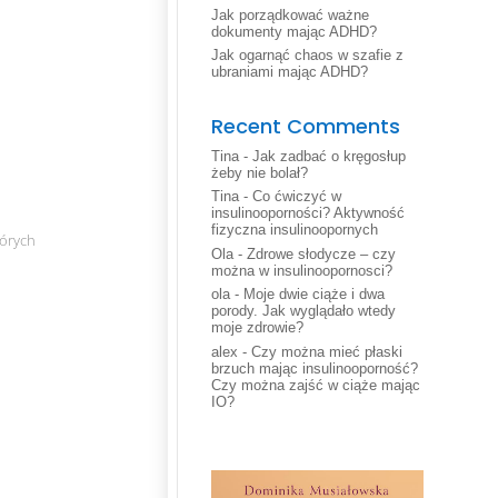
Jak porządkować ważne
dokumenty mając ADHD?
Jak ogarnąć chaos w szafie z
ubraniami mając ADHD?
Recent Comments
Tina
-
Jak zadbać o kręgosłup
żeby nie bolał?
Tina
-
Co ćwiczyć w
insulinooporności? Aktywność
fizyczna insulinoopornych
tórych
Ola
-
Zdrowe słodycze – czy
można w insulinoopornosci?
ola
-
Moje dwie ciąże i dwa
porody. Jak wyglądało wtedy
moje zdrowie?
alex
-
Czy można mieć płaski
brzuch mając insulinooporność?
Czy można zajść w ciąże mając
IO?