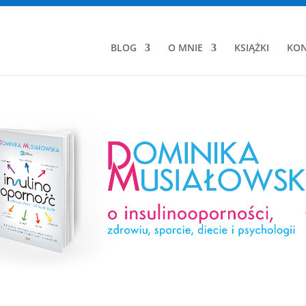
BLOG
O MNIE
KSIĄŻKI
KON