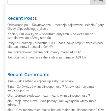
Recent Posts
Odżywiona po… Równowadze – recenzja najnowszej książki Agaty
Głydy @psycholog_o_diecie
Kobiety i dziewczyny w spektrum autyzmu – od wczesnego
dzieciństwa do późnej starości
Instytut Edukacji Zdrowotnej FIO – nasz nowy projekt szkoleniowy
dla pacjentów i specjalistów! 🙂
Jak porządkować ważne dokumenty mając ADHD?
Jak ogarnąć chaos w szafie z ubraniami mając ADHD?
Recent Comments
Tina
-
Jak zadbać o kręgosłup żeby nie bolał?
Tina
-
Co ćwiczyć w insulinooporności? Aktywność fizyczna
insulinoopornych
Ola
-
Zdrowe słodycze – czy można w insulinoopornosci?
ola
-
Moje dwie ciąże i dwa porody. Jak wyglądało wtedy moje
zdrowie?
alex
-
Czy można mieć płaski brzuch mając insulinooporność? Czy