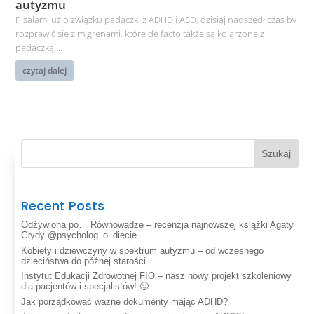
autyzmu
Pisałam już o związku padaczki z ADHD i ASD, dzisiaj nadszedł czas by
rozprawić się z migrenami, które de facto także są kojarzone z
padaczką,...
czytaj dalej
Szukaj
Recent Posts
Odżywiona po… Równowadze – recenzja najnowszej książki Agaty
Głydy @psycholog_o_diecie
Kobiety i dziewczyny w spektrum autyzmu – od wczesnego
dzieciństwa do późnej starości
Instytut Edukacji Zdrowotnej FIO – nasz nowy projekt szkoleniowy
dla pacjentów i specjalistów! 🙂
Jak porządkować ważne dokumenty mając ADHD?