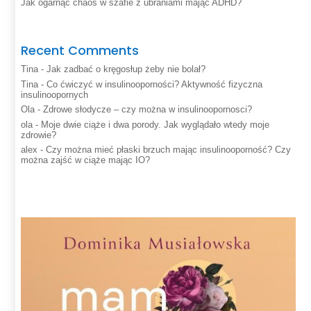
Jak ogarnąć chaos w szafie z ubraniami mając ADHD?
Recent Comments
Tina
-
Jak zadbać o kręgosłup żeby nie bolał?
Tina
-
Co ćwiczyć w insulinooporności? Aktywność fizyczna
insulinoopornych
Ola
-
Zdrowe słodycze – czy można w insulinoopornosci?
ola
-
Moje dwie ciąże i dwa porody. Jak wyglądało wtedy moje
zdrowie?
alex
-
Czy można mieć płaski brzuch mając insulinooporność? Czy
można zajść w ciąże mając IO?