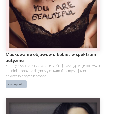
Maskowanie objawów u kobiet w spektrum
autyzmu
Kobiety z ASD i ADHD znacznie częściej maskują swoje objawy, co
utrudnia i opóźnia diagnostykę. Kamuflujemy się już od
najwcześniejszych lat chcąc...
czytaj dalej