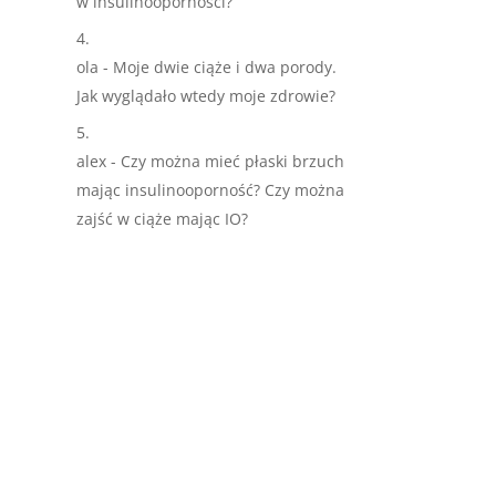
w insulinoopornosci?
ola
-
Moje dwie ciąże i dwa porody.
Jak wyglądało wtedy moje zdrowie?
alex
-
Czy można mieć płaski brzuch
mając insulinooporność? Czy można
zajść w ciąże mając IO?