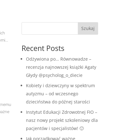
e
Szukaj
ich
mi...
Recent Posts
Odżywiona po… Równowadze –
recenzja najnowszej książki Agaty
Głydy @psycholog_o_diecie
Kobiety i dziewczyny w spektrum
autyzmu – od wczesnego
dzieciństwa do późnej starości
cznemu
 ważne
Instytut Edukacji Zdrowotnej FIO –
nasz nowy projekt szkoleniowy dla
pacjentów i specjalistów! 🙂
Jak porządkować ważne