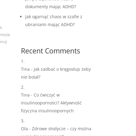
dokumenty mając ADHD?
Jak ogarnąć chaos w szafie z
ubraniami mając ADHD?
ch
i może
ncji
Recent Comments
Tina
-
Jak zadbać o kręgosłup żeby
nie bolał?
Tina
-
Co ćwiczyć w
insulinooporności? Aktywność
fizyczna insulinoopornych
Ola
-
Zdrowe słodycze – czy można