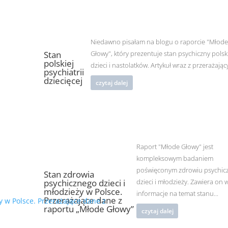
Niedawno pisałam na blogu o raporcie "Młod
Stan
Głowy", który prezentuje stan psychiczny polsk
polskiej
dzieci i nastolatków. Artykuł wraz z przerażający
psychiatrii
dziecięcej
czytaj dalej
Raport "Młode Głowy" jest
kompleksowym badaniem
poświęconym zdrowiu psychi
Stan zdrowia
psychicznego dzieci i
dzieci i młodzieży. Zawiera on
młodzieży w Polsce.
informacje na temat stanu...
Przerażające dane z
raportu „Młode Głowy”
czytaj dalej