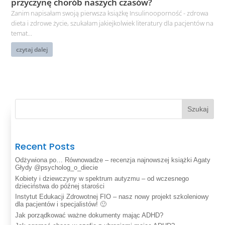
przyczynę chorób naszych czasów?
Zanim napisałam swoją pierwsza książkę Insulinooporność - zdrowa
dieta i zdrowe życie, szukałam jakiejkolwiek literatury dla pacjentów na
temat...
czytaj dalej
Szukaj
Recent Posts
Odżywiona po… Równowadze – recenzja najnowszej książki Agaty
Głydy @psycholog_o_diecie
Kobiety i dziewczyny w spektrum autyzmu – od wczesnego
dzieciństwa do późnej starości
Instytut Edukacji Zdrowotnej FIO – nasz nowy projekt szkoleniowy
dla pacjentów i specjalistów! 🙂
Jak porządkować ważne dokumenty mając ADHD?