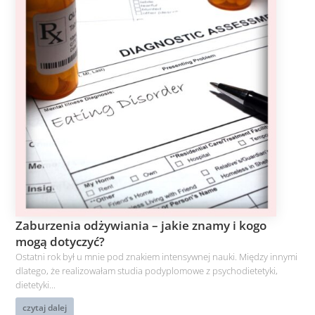
Zaburzenia odżywiania – jakie znamy i kogo
mogą dotyczyć?
Ostatni rok był u mnie pod znakiem intensywnej nauki. Między innymi
dlatego, że realizowałam studia podyplomowe z psychodietetyki,
dietetyki...
czytaj dalej