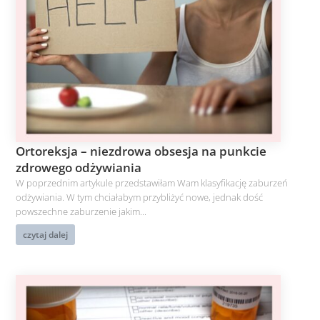
Ortoreksja – niezdrowa obsesja na punkcie
zdrowego odżywiania
W poprzednim artykule przedstawiłam Wam klasyfikację zaburzeń
odżywiania. W tym chciałabym przybliżyć nowe, jednak dość
powszechne zaburzenie jakim...
czytaj dalej