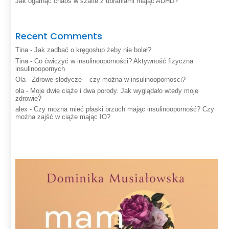
Jak ogarnąć chaos w szafie z ubraniami mając ADHD?
Recent Comments
Tina
-
Jak zadbać o kręgosłup żeby nie bolał?
Tina
-
Co ćwiczyć w insulinooporności? Aktywność fizyczna
insulinoopornych
Ola
-
Zdrowe słodycze – czy można w insulinoopornosci?
ola
-
Moje dwie ciąże i dwa porody. Jak wyglądało wtedy moje
zdrowie?
alex
-
Czy można mieć płaski brzuch mając insulinooporność? Czy
można zajść w ciąże mając IO?