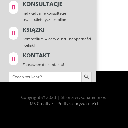
KONSULTACJE

Indywidualne konsultacje
psychodietetyczne online
KSIĄŻKI

Kompedium wiedzy o insulinooporności
i celiaklii
KONTAKT

Zapraszam do kontaktu!
Search Button
Search
for:
Copyright © 2023 |
Strona wykonana przez
MS.Creative
|
Polityka prywatności