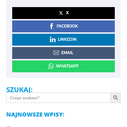
X
FACEBOOK
LINKEDIN
EMAIL
WHATSAPP
SZUKAJ:
Search Button
SEARCH
FOR:
NAJNOWSZE WPISY: