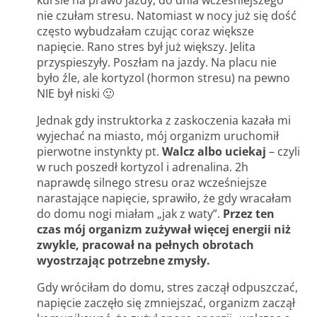
kursie na prawo jazdy, do dnia wcześniejszego
nie czułam stresu. Natomiast w nocy już się dość
często wybudzałam czując coraz większe
napięcie. Rano stres był już większy. Jelita
przyspieszyły. Poszłam na jazdy. Na placu nie
było źle, ale kortyzol (hormon stresu) na pewno
NIE był niski 🙂
Jednak gdy instruktorka z zaskoczenia kazała mi
wyjechać na miasto, mój organizm uruchomił
pierwotne instynkty pt.
Walcz albo uciekaj
– czyli
w ruch poszedł kortyzol i adrenalina. 2h
naprawdę silnego stresu oraz wcześniejsze
narastające napięcie, sprawiło, że gdy wracałam
do domu nogi miałam „jak z waty”.
Przez ten
czas mój organizm zużywał więcej energii niż
zwykle, pracował na pełnych obrotach
wyostrzając potrzebne zmysły.
Gdy wróciłam do domu, stres zaczął odpuszczać,
napięcie zaczęło się zmniejszać, organizm zaczął