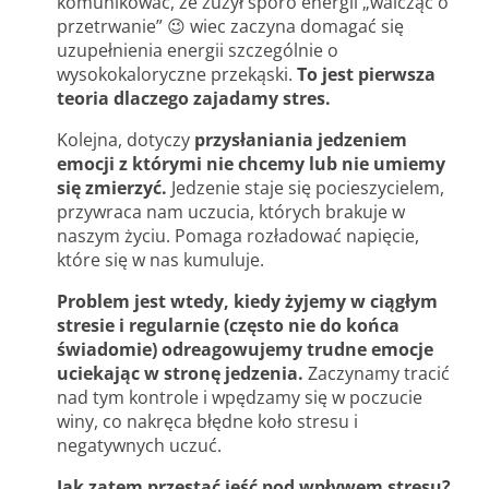
komunikować, że zużył sporo energii „walcząc o
przetrwanie” 😉 wiec zaczyna domagać się
uzupełnienia energii szczególnie o
wysokokaloryczne przekąski.
To jest pierwsza
teoria dlaczego zajadamy stres.
Kolejna, dotyczy
przysłaniania jedzeniem
emocji z którymi nie chcemy lub nie umiemy
się zmierzyć.
Jedzenie staje się pocieszycielem,
przywraca nam uczucia, których brakuje w
naszym życiu. Pomaga rozładować napięcie,
które się w nas kumuluje.
Problem jest wtedy, kiedy żyjemy w ciągłym
stresie i regularnie (często nie do końca
świadomie) odreagowujemy trudne emocje
uciekając w stronę jedzenia.
Zaczynamy tracić
nad tym kontrole i wpędzamy się w poczucie
winy, co nakręca błędne koło stresu i
negatywnych uczuć.
Jak zatem przestać jeść pod wpływem stresu?