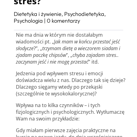
stres?
Dietetyka i żywienie
,
Psychodietetyka
,
Psychologia
|
0 komentarzy
Nie ma dnia w którym nie dostałabym
wiadomości pt. „J
ak mam w końcu przestać jeść
słodycze
?”, „
trzymam dietę a wieczorem siadam i
zjadam paczkę chipsów
”, „
chyba zajadam stres..
zaczynam jeść i nie mogę przestać
” itd.
Jedzenia pod wpływem stresu i emocji
doświadcza wielu z nas. Dlaczego tak się dzieje?
Dlaczego sięgamy wtedy po przekąski
(szczególnie te wysokokaloryczne)?
Wpływa na to kilka czynników – i tych
fizjologicznych i psychologicznych. Wytłumaczę
Wam na swoim przykładzie:
Gdy miałam pierwsze zajęcia praktyczne na