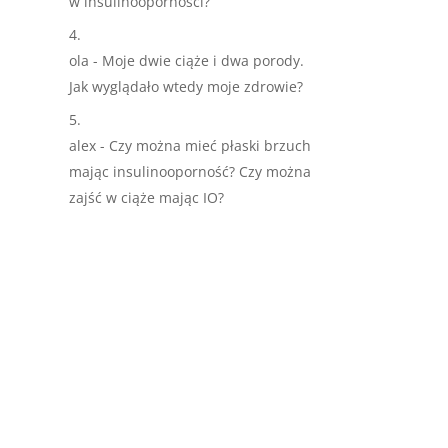
w insulinoopornosci?
ola
-
Moje dwie ciąże i dwa porody.
Jak wyglądało wtedy moje zdrowie?
alex
-
Czy można mieć płaski brzuch
mając insulinooporność? Czy można
zajść w ciąże mając IO?