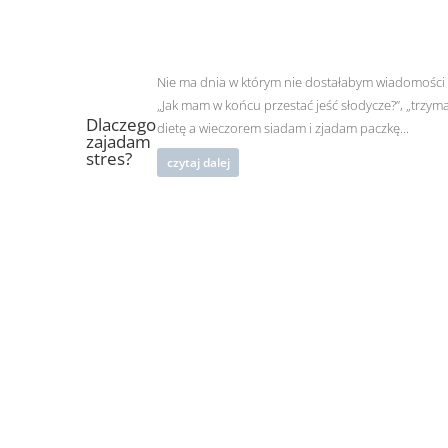
Nie ma dnia w którym nie dostałabym wiadomości 
„Jak mam w końcu przestać jeść słodycze?”, „trzy
Dlaczego
dietę a wieczorem siadam i zjadam paczkę...
zajadam
stres?
czytaj dalej