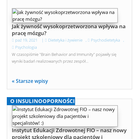
Jak żywność wysokoprzetworzona wpływa na
pracę mózgu?
paź 19, 2021
|
Dietetyka i żywienie
,
Psychodietetyka
,
Psychologia
W czasopiśmie "Brain Behavior and Immunity" pojawiły się
wyniki badań realizowanych przez zespół...
« Starsze wpisy
O INSULINOOPORNOŚCI
Instytut Edukacji Zdrowotnej FIO – nasz nowy
projekt szkoleniowy dla pacjentów i