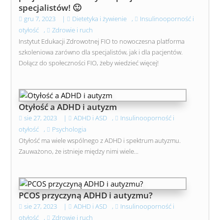
specjalistów! 🙂
gru 7, 2023
|
Dietetyka i żywienie
,
Insulinooporność i
otyłość
,
Zdrowie i ruch
Instytut Edukacji Zdrowotnej FIO to nowoczesna platforma
szkoleniowa zarówno dla specjalistów, jak i dla pacjentów.
Dołącz do społeczności FIO, żeby wiedzieć więcej!
Otyłość a ADHD i autyzm
sie 27, 2023
|
ADHD i ASD
,
Insulinooporność i
otyłość
,
Psychologia
Otyłość ma wiele wspólnego z ADHD i spektrum autyzmu.
Zauważono, że istnieje między nimi wiele...
PCOS przyczyną ADHD i autyzmu?
sie 27, 2023
|
ADHD i ASD
,
Insulinooporność i
otyłość
,
Zdrowie i ruch