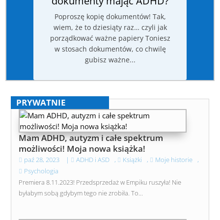
dokumenty mając ADHD?
Poproszę kopię dokumentów! Tak,
wiem, że to dziesiąty raz… czyli jak
porządkować ważne papiery Toniesz
w stosach dokumentów, co chwilę
gubisz ważne...
PRYWATNIE
Mam ADHD, autyzm i całe spektrum
możliwości! Moja nowa książka!
paź 28, 2023
|
ADHD i ASD
,
Książki
,
Moje historie
,
Psychologia
Premiera 8.11.2023! Przedsprzedaż w Empiku ruszyła! Nie
byłabym sobą gdybym tego nie zrobiła. To...