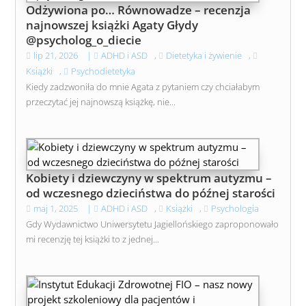
Odżywiona po… Równowadze – recenzja
najnowszej książki Agaty Głydy
@psycholog_o_diecie
lip 21, 2026
|
ADHD i ASD
,
Dietetyka i żywienie
,
Książki
,
Psychodietetyka
Kiedy zadzwoniła do mnie Agata z pytaniem czy chciałabym
przeczytać jej najnowszą książkę, nie...
Kobiety i dziewczyny w spektrum autyzmu –
od wczesnego dzieciństwa do późnej starości
maj 1, 2025
|
ADHD i ASD
,
Książki
,
Psychologia
Gdy Wydawnictwo Uniwersytetu Jagiellońskiego zaproponowało
mi recenzję tej książki to z jednej...