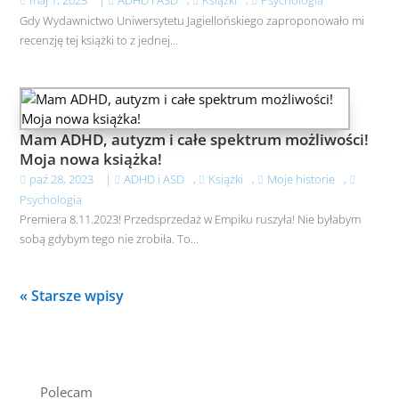
maj 1, 2025
|
ADHD i ASD
,
Książki
,
Psychologia
Gdy Wydawnictwo Uniwersytetu Jagiellońskiego zaproponowało mi
recenzję tej książki to z jednej...
Mam ADHD, autyzm i całe spektrum możliwości!
Moja nowa książka!
paź 28, 2023
|
ADHD i ASD
,
Książki
,
Moje historie
,
Psychologia
Premiera 8.11.2023! Przedsprzedaż w Empiku ruszyła! Nie byłabym
sobą gdybym tego nie zrobiła. To...
« Starsze wpisy
Polecam