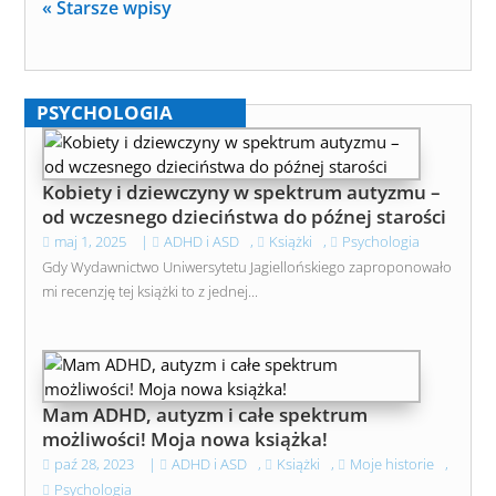
« Starsze wpisy
PSYCHOLOGIA
Kobiety i dziewczyny w spektrum autyzmu –
od wczesnego dzieciństwa do późnej starości
maj 1, 2025
|
ADHD i ASD
,
Książki
,
Psychologia
Gdy Wydawnictwo Uniwersytetu Jagiellońskiego zaproponowało
mi recenzję tej książki to z jednej...
Mam ADHD, autyzm i całe spektrum
możliwości! Moja nowa książka!
paź 28, 2023
|
ADHD i ASD
,
Książki
,
Moje historie
,
Psychologia