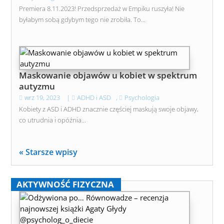
Premiera 8.11.2023! Przedsprzedaż w Empiku ruszyła! Nie
byłabym sobą gdybym tego nie zrobiła. To...
Maskowanie objawów u kobiet w spektrum
autyzmu
wrz 19, 2023
|
ADHD i ASD
,
Psychologia
Kobiety z ASD i ADHD znacznie częściej maskują swoje objawy,
co utrudnia i opóźnia...
« Starsze wpisy
AKTYWNOŚĆ FIZYCZNA