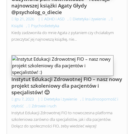
najnowszej książki Agaty Głydy
@psycholog_o_diecie
lip 21, 2026
|
ADHD i ASD
,
Dietetyka i żywienie
,
Książki
,
Psychodietetyka
Kiedy zadzwoniła do mnie Agata z pytaniem czy chciałabym
przeczytać jej najnowszą książkę, nie...
Instytut Edukacji Zdrowotnej FIO – nasz nowy
projekt szkoleniowy dla pacjentów i
specjalistów! 🙂
gru 7, 2023
|
Dietetyka i żywienie
,
Insulinooporność i
otyłość
,
Zdrowie i ruch
Instytut Edukacji Zdrowotnej FIO to nowoczesna platforma
szkoleniowa zarówno dla specjalistów, jak i dla pacjentów.
Dołącz do społeczności FIO, żeby wiedzieć więcej!