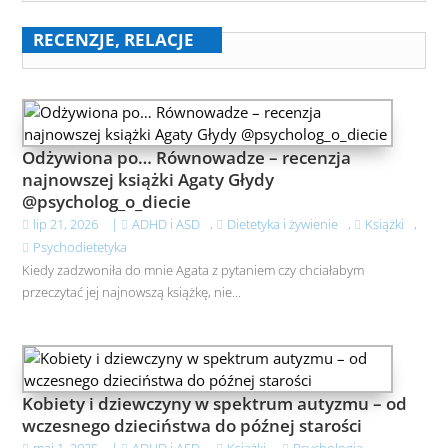
RECENZJE, RELACJE
Odżywiona po… Równowadze – recenzja
najnowszej książki Agaty Głydy
@psycholog_o_diecie
lip 21, 2026
|
ADHD i ASD
,
Dietetyka i żywienie
,
Książki
,
Psychodietetyka
Kiedy zadzwoniła do mnie Agata z pytaniem czy chciałabym
przeczytać jej najnowszą książkę, nie...
Kobiety i dziewczyny w spektrum autyzmu – od
wczesnego dzieciństwa do późnej starości