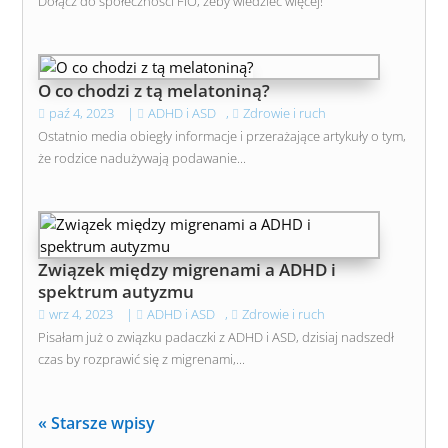
Dołącz do społeczności FIO, żeby wiedzieć więcej!
O co chodzi z tą melatoniną?
paź 4, 2023
|
ADHD i ASD
,
Zdrowie i ruch
Ostatnio media obiegły informacje i przerażające artykuły o tym,
że rodzice nadużywają podawanie...
Związek między migrenami a ADHD i
spektrum autyzmu
wrz 4, 2023
|
ADHD i ASD
,
Zdrowie i ruch
Pisałam już o związku padaczki z ADHD i ASD, dzisiaj nadszedł
czas by rozprawić się z migrenami,...
« Starsze wpisy