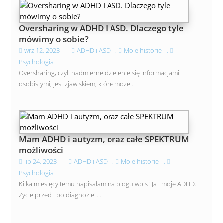
Oversharing w ADHD I ASD. Dlaczego tyle
mówimy o sobie?
wrz 12, 2023
|
ADHD i ASD
,
Moje historie
,
Psychologia
Oversharing, czyli nadmierne dzielenie się informacjami
osobistymi, jest zjawiskiem, które może...
Mam ADHD i autyzm, oraz całe SPEKTRUM
możliwości
lip 24, 2023
|
ADHD i ASD
,
Moje historie
,
Psychologia
Kilka miesięcy temu napisałam na blogu wpis "Ja i moje ADHD.
Życie przed i po diagnozie"...