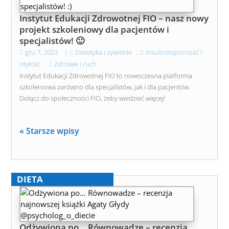
Instytut Edukacji Zdrowotnej FIO – nasz nowy
projekt szkoleniowy dla pacjentów i
specjalistów! 🙂
gru 7, 2023
|
Dietetyka i żywienie
,
Insulinooporność i
otyłość
,
Zdrowie i ruch
Instytut Edukacji Zdrowotnej FIO to nowoczesna platforma
szkoleniowa zarówno dla specjalistów, jak i dla pacjentów.
Dołącz do społeczności FIO, żeby wiedzieć więcej!
« Starsze wpisy
DIETA
Odżywiona po… Równowadze – recenzja