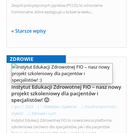
Zespół policystycznych jajników (PCOS) to schorzenie
hormonalne, które występuje u kobiet w wieku...
« Starsze wpisy
ZDROWIE
Instytut Edukacji Zdrowotnej FIO – nasz nowy
projekt szkoleniowy dla pacjentów i
specjalistów! 🙂
gru 7, 2023
|
Dietetyka i żywienie
,
Insulinooporność i
otyłość
,
Zdrowie i ruch
Instytut Edukacji Zdrowotnej FIO to nowoczesna platforma
szkoleniowa zarówno dla specjalistów, jak i dla pacjentów.