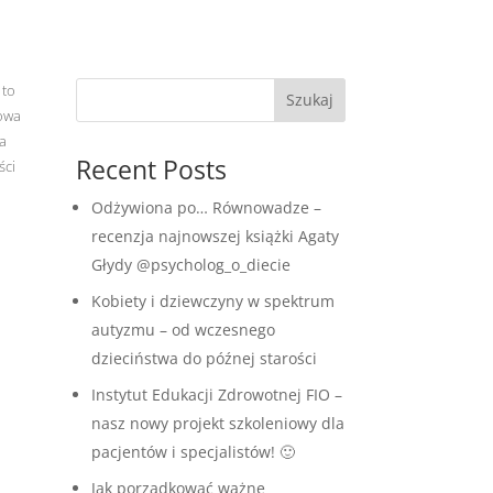
 to
Szukaj
iowa
la
Recent Posts
ści
Odżywiona po… Równowadze –
recenzja najnowszej książki Agaty
Głydy @psycholog_o_diecie
Kobiety i dziewczyny w spektrum
autyzmu – od wczesnego
dzieciństwa do późnej starości
Instytut Edukacji Zdrowotnej FIO –
nasz nowy projekt szkoleniowy dla
pacjentów i specjalistów! 🙂
Jak porządkować ważne