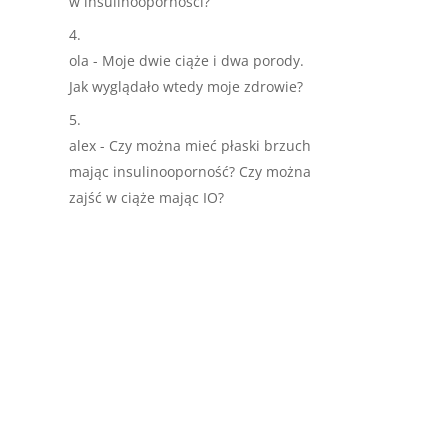
w insulinoopornosci?
ola
-
Moje dwie ciąże i dwa porody.
Jak wyglądało wtedy moje zdrowie?
alex
-
Czy można mieć płaski brzuch
mając insulinooporność? Czy można
zajść w ciąże mając IO?