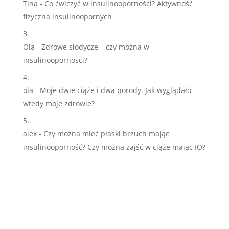
Tina
-
Co ćwiczyć w insulinooporności? Aktywność
fizyczna insulinoopornych
Ola
-
Zdrowe słodycze – czy można w
insulinoopornosci?
ola
-
Moje dwie ciąże i dwa porody. Jak wyglądało
wtedy moje zdrowie?
alex
-
Czy można mieć płaski brzuch mając
insulinooporność? Czy można zajść w ciąże mając IO?