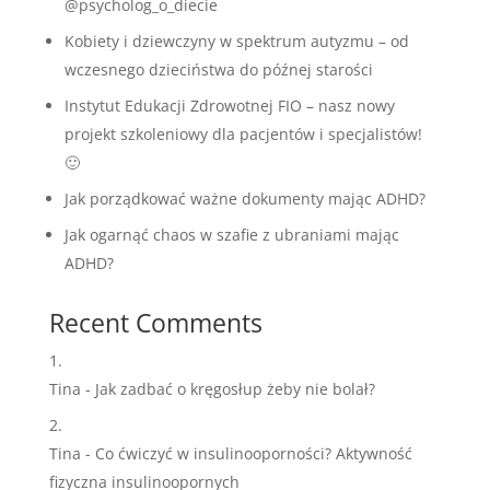
@psycholog_o_diecie
Kobiety i dziewczyny w spektrum autyzmu – od
wczesnego dzieciństwa do późnej starości
Instytut Edukacji Zdrowotnej FIO – nasz nowy
projekt szkoleniowy dla pacjentów i specjalistów!
🙂
Jak porządkować ważne dokumenty mając ADHD?
Jak ogarnąć chaos w szafie z ubraniami mając
ADHD?
Recent Comments
Tina
-
Jak zadbać o kręgosłup żeby nie bolał?
Tina
-
Co ćwiczyć w insulinooporności? Aktywność
fizyczna insulinoopornych