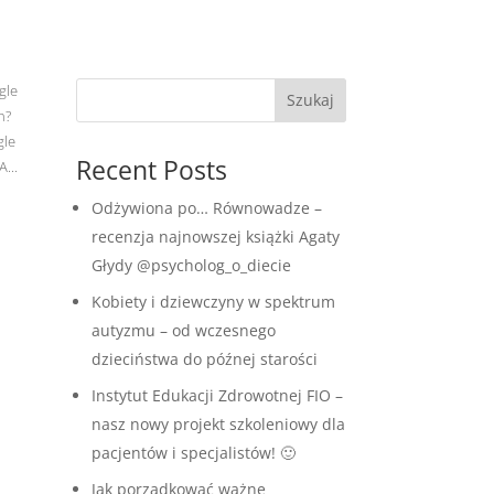
gle
Szukaj
h?
gle
Recent Posts
...
Odżywiona po… Równowadze –
recenzja najnowszej książki Agaty
Głydy @psycholog_o_diecie
Kobiety i dziewczyny w spektrum
autyzmu – od wczesnego
dzieciństwa do późnej starości
Instytut Edukacji Zdrowotnej FIO –
nasz nowy projekt szkoleniowy dla
pacjentów i specjalistów! 🙂
Jak porządkować ważne