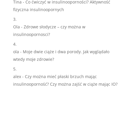
Tina
-
Co ćwiczyć w insulinooporności? Aktywność
fizyczna insulinoopornych
Ola
-
Zdrowe słodycze – czy można w
insulinoopornosci?
ola
-
Moje dwie ciąże i dwa porody. Jak wyglądało
wtedy moje zdrowie?
alex
-
Czy można mieć płaski brzuch mając
insulinooporność? Czy można zajść w ciąże mając IO?