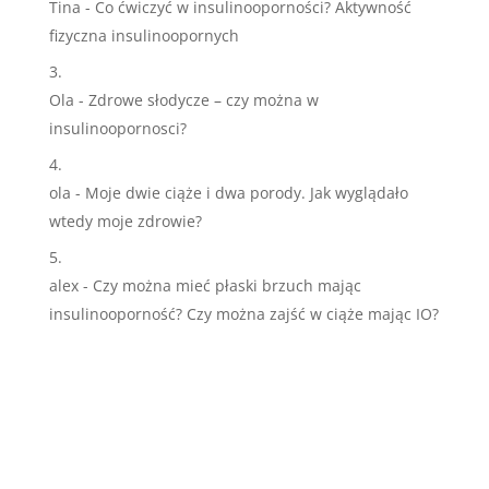
Tina
-
Co ćwiczyć w insulinooporności? Aktywność
fizyczna insulinoopornych
Ola
-
Zdrowe słodycze – czy można w
insulinoopornosci?
ola
-
Moje dwie ciąże i dwa porody. Jak wyglądało
wtedy moje zdrowie?
alex
-
Czy można mieć płaski brzuch mając
insulinooporność? Czy można zajść w ciąże mając IO?