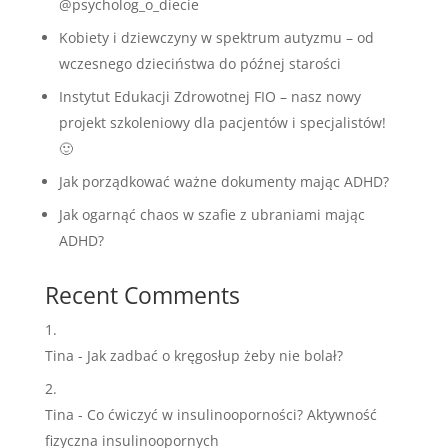
@psycholog_o_diecie
Kobiety i dziewczyny w spektrum autyzmu – od
wczesnego dzieciństwa do późnej starości
Instytut Edukacji Zdrowotnej FIO – nasz nowy
projekt szkoleniowy dla pacjentów i specjalistów!
🙂
Jak porządkować ważne dokumenty mając ADHD?
Jak ogarnąć chaos w szafie z ubraniami mając
ADHD?
Recent Comments
Tina
-
Jak zadbać o kręgosłup żeby nie bolał?
Tina
-
Co ćwiczyć w insulinooporności? Aktywność
fizyczna insulinoopornych