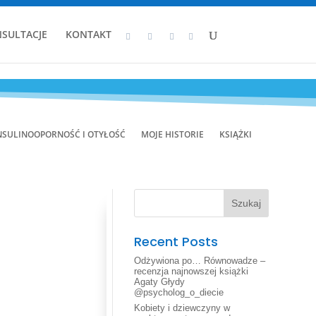
SULTACJE
KONTAKT
NSULINOOPORNOŚĆ I OTYŁOŚĆ
MOJE HISTORIE
KSIĄŻKI
Szukaj
Recent Posts
Odżywiona po… Równowadze –
recenzja najnowszej książki
Agaty Głydy
@psycholog_o_diecie
Kobiety i dziewczyny w