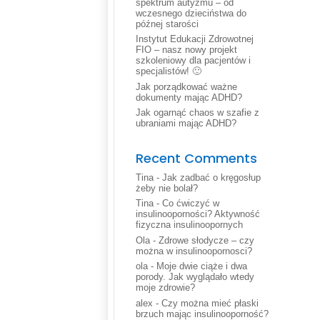
spektrum autyzmu – od
wczesnego dzieciństwa do
późnej starości
Instytut Edukacji Zdrowotnej
FIO – nasz nowy projekt
szkoleniowy dla pacjentów i
specjalistów! 🙂
Jak porządkować ważne
dokumenty mając ADHD?
Jak ogarnąć chaos w szafie z
ubraniami mając ADHD?
Recent Comments
Tina
-
Jak zadbać o kręgosłup
żeby nie bolał?
Tina
-
Co ćwiczyć w
insulinooporności? Aktywność
fizyczna insulinoopornych
Ola
-
Zdrowe słodycze – czy
można w insulinoopornosci?
ola
-
Moje dwie ciąże i dwa
porody. Jak wyglądało wtedy
moje zdrowie?
alex
-
Czy można mieć płaski
brzuch mając insulinooporność?