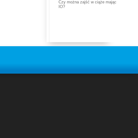
Czy można zajść w ciąże mając
IO?