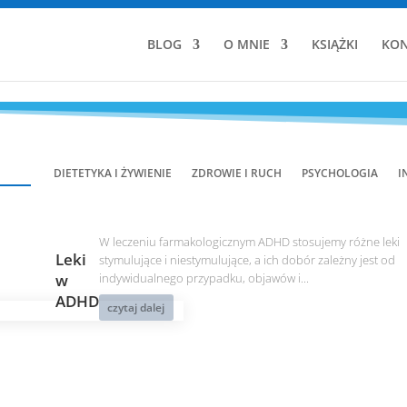
BLOG
O MNIE
KSIĄŻKI
KON
DIETETYKA I ŻYWIENIE
ZDROWIE I RUCH
PSYCHOLOGIA
I
W leczeniu farmakologicznym ADHD stosujemy różne leki
Leki
stymulujące i niestymulujące, a ich dobór zależny jest od
w
indywidualnego przypadku, objawów i...
ADHD
czytaj dalej