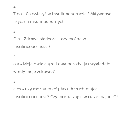
Tina
-
Co ćwiczyć w insulinooporności? Aktywność
fizyczna insulinoopornych
Ola
-
Zdrowe słodycze – czy można w
insulinoopornosci?
ola
-
Moje dwie ciąże i dwa porody. Jak wyglądało
wtedy moje zdrowie?
alex
-
Czy można mieć płaski brzuch mając
insulinooporność? Czy można zajść w ciąże mając IO?