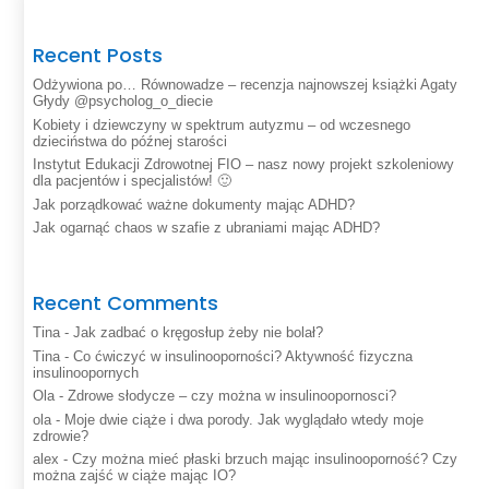
Recent Posts
Odżywiona po… Równowadze – recenzja najnowszej książki Agaty
Głydy @psycholog_o_diecie
Kobiety i dziewczyny w spektrum autyzmu – od wczesnego
dzieciństwa do późnej starości
Instytut Edukacji Zdrowotnej FIO – nasz nowy projekt szkoleniowy
dla pacjentów i specjalistów! 🙂
Jak porządkować ważne dokumenty mając ADHD?
Jak ogarnąć chaos w szafie z ubraniami mając ADHD?
Recent Comments
Tina
-
Jak zadbać o kręgosłup żeby nie bolał?
Tina
-
Co ćwiczyć w insulinooporności? Aktywność fizyczna
insulinoopornych
Ola
-
Zdrowe słodycze – czy można w insulinoopornosci?
ola
-
Moje dwie ciąże i dwa porody. Jak wyglądało wtedy moje
zdrowie?
alex
-
Czy można mieć płaski brzuch mając insulinooporność? Czy
można zajść w ciąże mając IO?