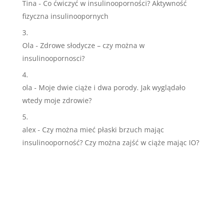
Tina
-
Co ćwiczyć w insulinooporności? Aktywność
fizyczna insulinoopornych
Ola
-
Zdrowe słodycze – czy można w
insulinoopornosci?
ola
-
Moje dwie ciąże i dwa porody. Jak wyglądało
wtedy moje zdrowie?
alex
-
Czy można mieć płaski brzuch mając
insulinooporność? Czy można zajść w ciąże mając IO?