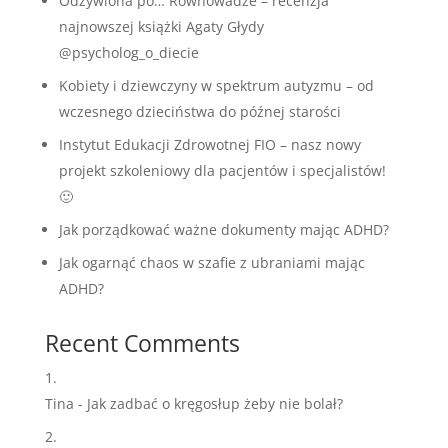
Odżywiona po… Równowadze – recenzja
najnowszej książki Agaty Głydy
@psycholog_o_diecie
Kobiety i dziewczyny w spektrum autyzmu – od
wczesnego dzieciństwa do późnej starości
Instytut Edukacji Zdrowotnej FIO – nasz nowy
projekt szkoleniowy dla pacjentów i specjalistów!
🙂
Jak porządkować ważne dokumenty mając ADHD?
Jak ogarnąć chaos w szafie z ubraniami mając
ADHD?
Recent Comments
Tina
-
Jak zadbać o kręgosłup żeby nie bolał?