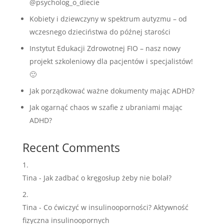
@psycholog_o_diecie
Kobiety i dziewczyny w spektrum autyzmu – od
wczesnego dzieciństwa do późnej starości
Instytut Edukacji Zdrowotnej FIO – nasz nowy
projekt szkoleniowy dla pacjentów i specjalistów!
🙂
Jak porządkować ważne dokumenty mając ADHD?
Jak ogarnąć chaos w szafie z ubraniami mając
ADHD?
Recent Comments
Tina
-
Jak zadbać o kręgosłup żeby nie bolał?
Tina
-
Co ćwiczyć w insulinooporności? Aktywność
fizyczna insulinoopornych