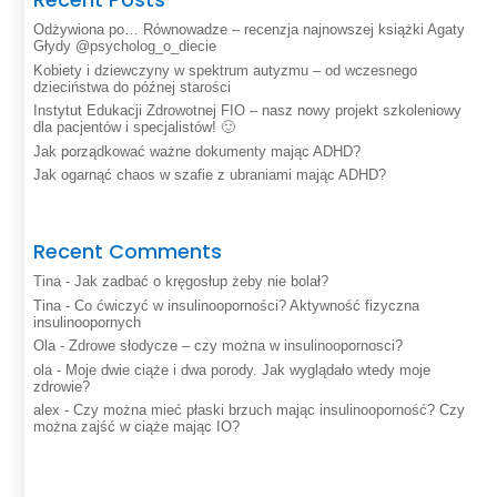
Odżywiona po… Równowadze – recenzja najnowszej książki Agaty
Głydy @psycholog_o_diecie
Kobiety i dziewczyny w spektrum autyzmu – od wczesnego
dzieciństwa do późnej starości
Instytut Edukacji Zdrowotnej FIO – nasz nowy projekt szkoleniowy
dla pacjentów i specjalistów! 🙂
Jak porządkować ważne dokumenty mając ADHD?
Jak ogarnąć chaos w szafie z ubraniami mając ADHD?
Recent Comments
Tina
-
Jak zadbać o kręgosłup żeby nie bolał?
Tina
-
Co ćwiczyć w insulinooporności? Aktywność fizyczna
insulinoopornych
Ola
-
Zdrowe słodycze – czy można w insulinoopornosci?
ola
-
Moje dwie ciąże i dwa porody. Jak wyglądało wtedy moje
zdrowie?
alex
-
Czy można mieć płaski brzuch mając insulinooporność? Czy
można zajść w ciąże mając IO?