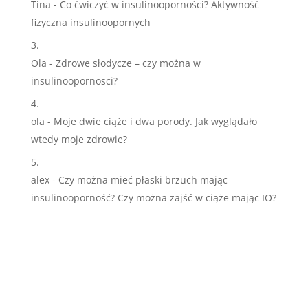
Tina
-
Co ćwiczyć w insulinooporności? Aktywność
fizyczna insulinoopornych
Ola
-
Zdrowe słodycze – czy można w
insulinoopornosci?
ola
-
Moje dwie ciąże i dwa porody. Jak wyglądało
wtedy moje zdrowie?
alex
-
Czy można mieć płaski brzuch mając
insulinooporność? Czy można zajść w ciąże mając IO?