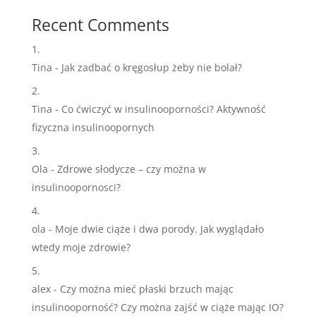
Recent Comments
Tina
-
Jak zadbać o kręgosłup żeby nie bolał?
Tina
-
Co ćwiczyć w insulinooporności? Aktywność
fizyczna insulinoopornych
Ola
-
Zdrowe słodycze – czy można w
insulinoopornosci?
ola
-
Moje dwie ciąże i dwa porody. Jak wyglądało
wtedy moje zdrowie?
alex
-
Czy można mieć płaski brzuch mając
insulinooporność? Czy można zajść w ciąże mając IO?