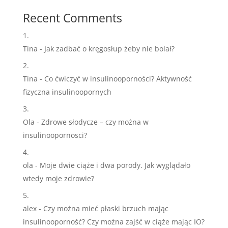
Recent Comments
Tina
-
Jak zadbać o kręgosłup żeby nie bolał?
Tina
-
Co ćwiczyć w insulinooporności? Aktywność
fizyczna insulinoopornych
Ola
-
Zdrowe słodycze – czy można w
insulinoopornosci?
ola
-
Moje dwie ciąże i dwa porody. Jak wyglądało
wtedy moje zdrowie?
alex
-
Czy można mieć płaski brzuch mając
insulinooporność? Czy można zajść w ciąże mając IO?