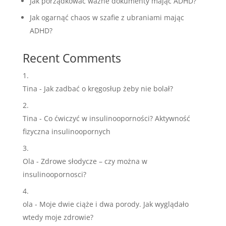
Jak porządkować ważne dokumenty mając ADHD?
Jak ogarnąć chaos w szafie z ubraniami mając
ADHD?
Recent Comments
Tina
-
Jak zadbać o kręgosłup żeby nie bolał?
Tina
-
Co ćwiczyć w insulinooporności? Aktywność
fizyczna insulinoopornych
Ola
-
Zdrowe słodycze – czy można w
insulinoopornosci?
ola
-
Moje dwie ciąże i dwa porody. Jak wyglądało
wtedy moje zdrowie?