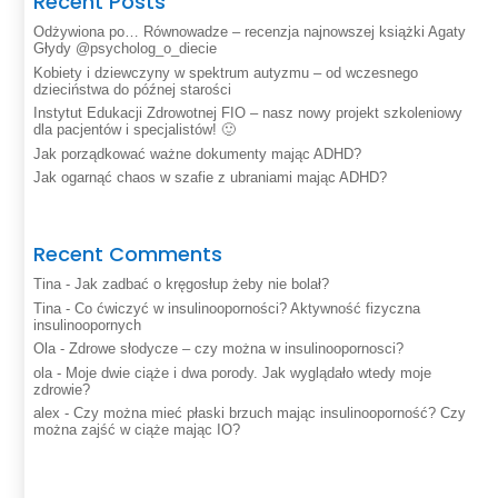
Recent Posts
Odżywiona po… Równowadze – recenzja najnowszej książki Agaty
Głydy @psycholog_o_diecie
Kobiety i dziewczyny w spektrum autyzmu – od wczesnego
dzieciństwa do późnej starości
Instytut Edukacji Zdrowotnej FIO – nasz nowy projekt szkoleniowy
dla pacjentów i specjalistów! 🙂
Jak porządkować ważne dokumenty mając ADHD?
Jak ogarnąć chaos w szafie z ubraniami mając ADHD?
Recent Comments
Tina
-
Jak zadbać o kręgosłup żeby nie bolał?
Tina
-
Co ćwiczyć w insulinooporności? Aktywność fizyczna
insulinoopornych
Ola
-
Zdrowe słodycze – czy można w insulinoopornosci?
ola
-
Moje dwie ciąże i dwa porody. Jak wyglądało wtedy moje
zdrowie?
alex
-
Czy można mieć płaski brzuch mając insulinooporność? Czy
można zajść w ciąże mając IO?