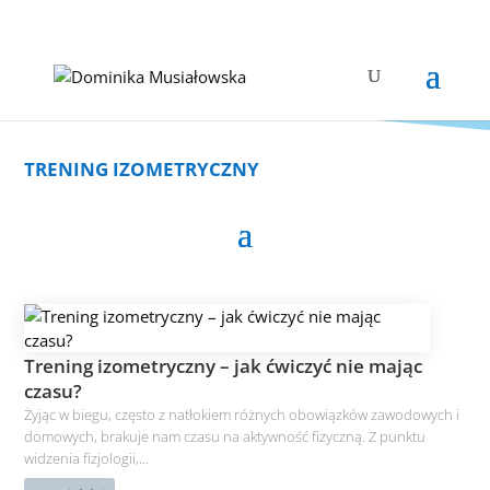
TRENING IZOMETRYCZNY
Trening izometryczny – jak ćwiczyć nie mając
czasu?
Żyjąc w biegu, często z natłokiem różnych obowiązków zawodowych i
domowych, brakuje nam czasu na aktywność fizyczną. Z punktu
widzenia fizjologii,...