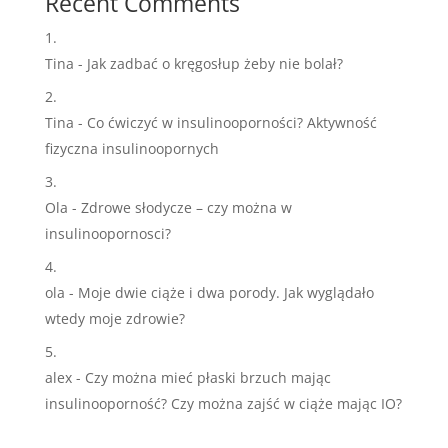
Recent Comments
Tina
-
Jak zadbać o kręgosłup żeby nie bolał?
Tina
-
Co ćwiczyć w insulinooporności? Aktywność
fizyczna insulinoopornych
Ola
-
Zdrowe słodycze – czy można w
insulinoopornosci?
ola
-
Moje dwie ciąże i dwa porody. Jak wyglądało
wtedy moje zdrowie?
alex
-
Czy można mieć płaski brzuch mając
insulinooporność? Czy można zajść w ciąże mając IO?